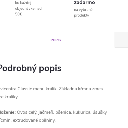
zadarmo
ku každej
objednávke nad
na vybrané
50€
produkty
POPIS
Podrobný popis
vicentra Classic menu králik. Základná kŕmna zmes
re králiky.
loženie:
Ovos celý, jačmeň, pšenica, kukurica, úsušky
ícmin, extrudované obilniny.