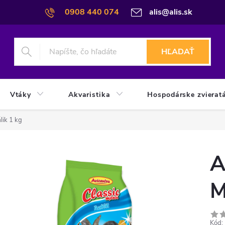
0908 440 074
alis@alis.sk
HĽADAŤ
Vtáky
Akvaristika
Hospodárske zvierat
lik 1 kg
A
M
Kód: