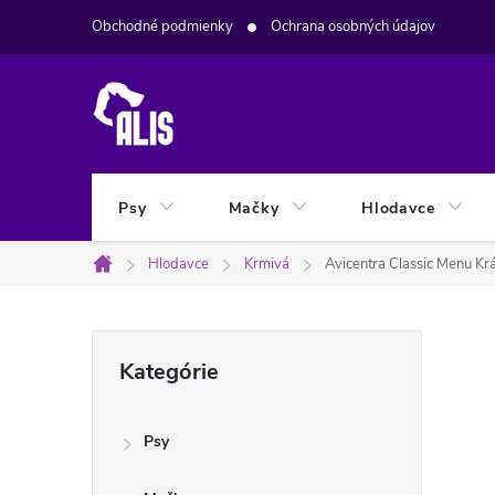
Prejsť
Obchodné podmienky
Ochrana osobných údajov
na
obsah
Psy
Mačky
Hlodavce
Hlodavce
Krmivá
Avicentra Classic Menu Krá
Domov
B
Preskočiť
Kategórie
kategórie
o
Psy
č