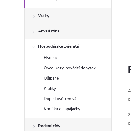
Vtáky
Akvaristika
Hospodárske zvieratá
Hydina
Ovce, kozy, hovädzí dobytok
Ošípané
Králiky
A
Doplnkové krmivá
p
Krmítka a napájačky
Z
p
Rodenticídy