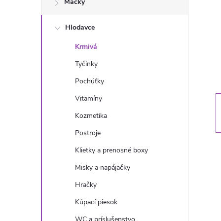
Mačky
n
Hlodavce
ý
Krmivá
p
Tyčinky
a
Pochúťky
Vitamíny
n
Kozmetika
e
Postroje
Klietky a prenosné boxy
l
Misky a napájačky
Hračky
Kúpací piesok
WC a príslušenstvo