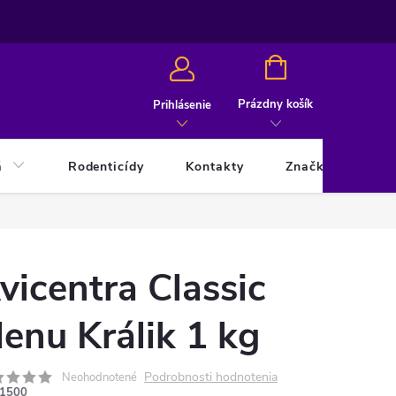
NÁKUPNÝ
KOŠÍK
Prázdny košík
Prihlásenie
á
Rodenticídy
Kontakty
Značky
vicentra Classic
enu Králik 1 kg
Podrobnosti hodnotenia
Neohodnotené
1500