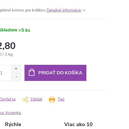
letné krmivo pre králikov
Detailné informácie
Skladom
>5 ks
2,80
otková
0 / 1 kg
:
PRIDAŤ DO KOŠÍKA
Opýtať sa
Zdieľať
Tlač
ka:
Avicentra
Rýchle
Viac ako 10