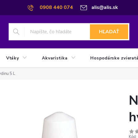
0908 440 074
alis@alis.sk
HĽADAŤ
Vtáky
Akvaristika
Hospodárske zvierat
dinu 5 L
N
h
Kód: