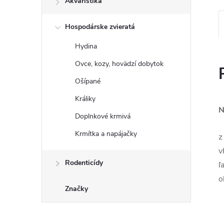
Akvaristika
Hospodárske zvieratá
Hydina
Ovce, kozy, hovädzí dobytok
Ošípané
Králiky
N
Doplnkové krmivá
Krmítka a napájačky
z
v
Rodenticídy
ľ
o
Značky