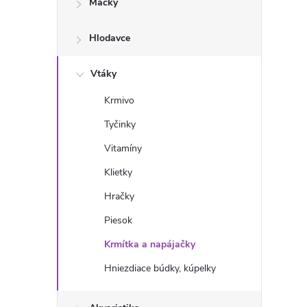
Mačky
n
Hlodavce
ý
p
Vtáky
Krmivo
a
Tyčinky
n
Vitamíny
Klietky
e
Hračky
l
Piesok
Krmítka a napájačky
Hniezdiace búdky, kúpelky