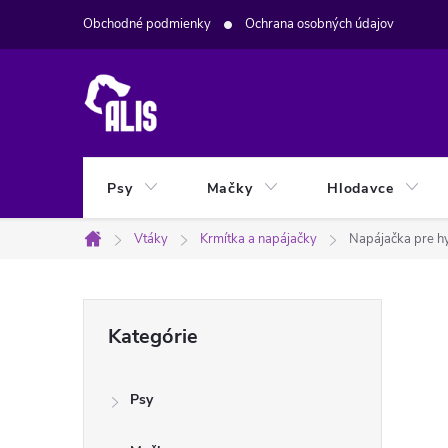
Prejsť
Obchodné podmienky
Ochrana osobných údajov
na
obsah
Psy
Mačky
Hlodavce
Vtáky
Krmítka a napájačky
Napájačka pre hy
Domov
B
Preskočiť
Kategórie
kategórie
o
Psy
č