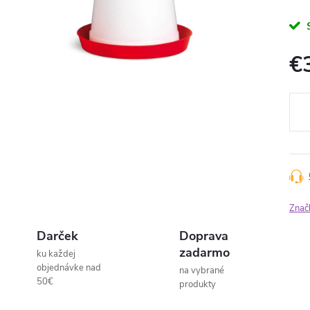
€
Jedn
cena
Znač
Darček
Doprava
zadarmo
ku každej
objednávke nad
na vybrané
50€
produkty