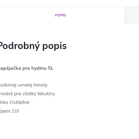
POPIS
Podrobný popis
apájačka pre hydinu 5L
 odolnej umelej hmoty
hodné pre všetky tekutiny
ahko čistiteľné
bjem:10l