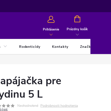
NÁKUPNÝ
KOŠÍK
Prázdny košík
Prihlásenie
á
Rodenticídy
Kontakty
Značky
apájačka pre
ydinu 5 L
Podrobnosti hodnotenia
Neohodnotené
1046