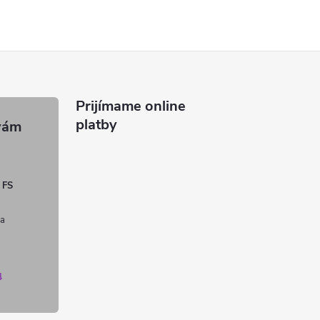
Prijímame online
platby
 FS
4