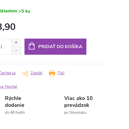
Skladom
>5 ks
3,90
otková
:
PRIDAŤ DO KOŠÍKA
Opýtať sa
Zdieľať
Tlač
ka:
Novital
Rýchle
Viac ako 10
dodanie
prevádzok
do 48 hodín
po Slovensku