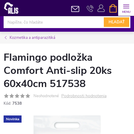
Prejsť
NÁKUPN
KOŠÍK
na
obsah
HĽADAŤ
Kozmetika a antiparazitiká
Flamingo podložka
Comfort Anti-slip 20ks
60x40cm 517538
Podrobnosti hodnotenia
Neohodnotené
Kód:
7538
Novinka