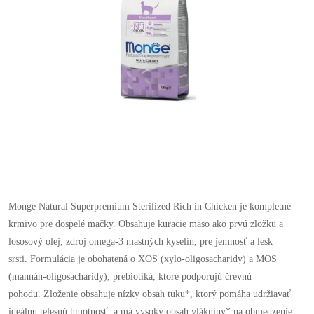
Monge Natural Superpremium Sterilized Rich in Chicken je kompletné
krmivo pre dospelé mačky. Obsahuje kuracie mäso ako prvú zložku a
lososový olej, zdroj omega-3 mastných kyselín, pre jemnosť a lesk
srsti. Formulácia je obohatená o XOS (xylo-oligosacharidy) a MOS
(mannán-oligosacharidy), prebiotiká, ktoré podporujú črevnú
pohodu. Zloženie obsahuje nízky obsah tuku*, ktorý pomáha udržiavať
ideálnu telesnú hmotnosť, a má vysoký obsah vlákniny* na obmedzenie