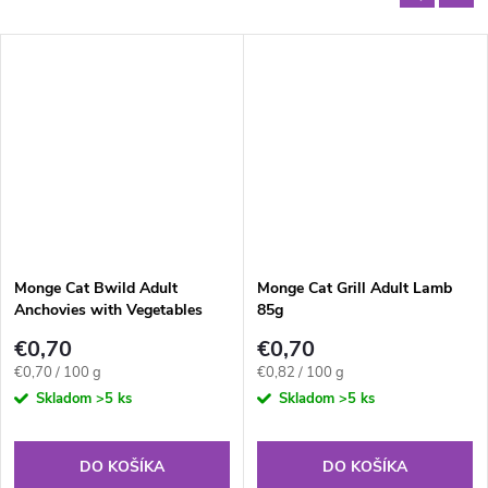
Monge Cat Bwild Adult
Monge Cat Grill Adult Lamb
Anchovies with Vegetables
85g
100g
€0,70
€0,70
Jednotková
Jednotková
€0,70 / 100 g
€0,82 / 100 g
cena:
cena:
Skladom
>5 ks
Skladom
>5 ks
DO KOŠÍKA
DO KOŠÍKA