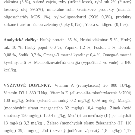
vláknina (3 %), sušené vajcia, ryby (sušené losos), rybí tuk 2% (čistený
lososový olej 99,5%), minerálne soli, kvasinkové produkty (mannán
oligosacharidy MOS 1%), xylo-oligosacharid (XOS 0,3%), produkty
získané transformáciou zeleniny (šípky 0,1%) , Yucca schidigera (0,1 %).
Analytické zložky:
Hrubý proteín: 35 %, Hrubá vláknina: 5 %, Hrubý
tuk: 10 %, Hrubý popol: 6,0 %, Vápnik: 1,2 %, Fosfor: 1 %, Horčík:
0,08 %, Sodík: 0,2 %, Omega-3 mastné kyseliny: 0,4 %, Omega-6 mastné
kyseliny: 3,6 %. Metabolizovateľná energia (vypočítaná vo vode): 3 840
kcal/kg.
VÝŽIVOVÉ DOPLNKY:
Vitamín A (retinylacetát) 26 000 IU/kg,
Vitamín D3 1 830 IU/kg, Vitamín E (all-rac-alfa-tokoferylacetát 3a700i)
130 mg/kg, Selén (seleničitan sodný 0,2 mg/kg) 0,09 mg /kg, Mangán
(monohydrát síranu manganatého 32 mg/kg) 10,4 mg/kg, Zinok (oxid
zinočnatý 150 mg/kg): 120,4 mg/kg, Meď (síran meďnatý (II) pentahydrát
13 mg/kg) 3,3 mg/kg , Železo (monohydrát síranu železnatého (II) 110
mg/kg) 39,2 mg/kg, Jód (bezvodý jodičnan vápenatý 1,8 mg/kg) 1,17