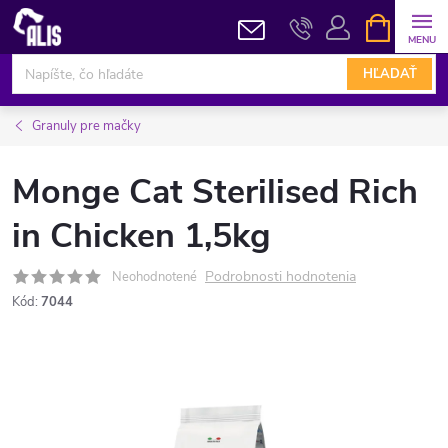
Prejsť
NÁKUPN
KOŠÍK
na
obsah
HĽADAŤ
Granuly pre mačky
Monge Cat Sterilised Rich
in Chicken 1,5kg
Podrobnosti hodnotenia
Neohodnotené
Kód:
7044