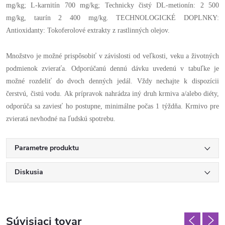
mg/kg; L-karnitín 700 mg/kg; Technicky čistý DL-metionín: 2 500
mg/kg, taurín 2 400 mg/kg. TECHNOLOGICKÉ DOPLNKY:
Antioxidanty: Tokoferolové extrakty z rastlinných olejov.
Množstvo je možné prispôsobiť v závislosti od veľkosti, veku a životných
podmienok zvieraťa. Odporúčanú dennú dávku uvedenú v tabuľke je
možné rozdeliť do dvoch denných jedál. Vždy nechajte k dispozícii
čerstvú, čistú vodu. Ak prípravok nahrádza iný druh krmiva a/alebo diéty,
odporúča sa zaviesť ho postupne, minimálne počas 1 týždňa. Krmivo pre
zvieratá nevhodné na ľudskú spotrebu.
Parametre produktu
Diskusia
Súvisiaci tovar