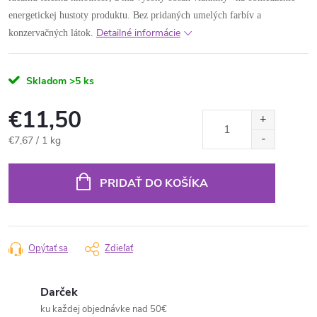
energetickej hustoty produktu. Bez pridaných umelých farbív a
Detailné informácie
konzervačných látok.
Skladom
>5 ks
€11,50
Jednotková
€7,67 / 1 kg
cena:
PRIDAŤ DO KOŠÍKA
Opýtať sa
Zdieľať
Darček
ku každej objednávke nad 50€