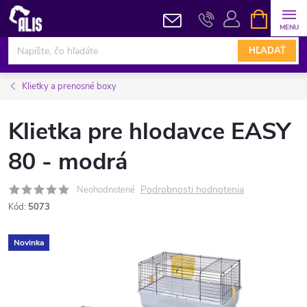
Prejsť
NÁKUPN
KOŠÍK
na
obsah
HĽADAŤ
Klietky a prenosné boxy
Klietka pre hlodavce EASY
80 - modrá
Podrobnosti hodnotenia
Neohodnotené
Kód:
5073
Novinka