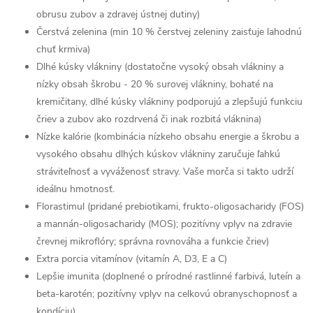
obrusu zubov a zdravej ústnej dutiny)
Čerstvá zelenina (min 10 % čerstvej zeleniny zaisťuje lahodnú
chuť krmiva)
Dlhé kúsky vlákniny (dostatočne vysoký obsah vlákniny a
nízky obsah škrobu - 20 % surovej vlákniny, bohaté na
kremičitany, dlhé kúsky vlákniny podporujú a zlepšujú funkciu
čriev a zubov ako rozdrvená či inak rozbitá vláknina)
Nízke kalórie (kombinácia nízkeho obsahu energie a škrobu a
vysokého obsahu dlhých kúskov vlákniny zaručuje ľahkú
stráviteľnosť a vyváženosť stravy. Vaše morča si takto udrží
ideálnu hmotnosť.
Florastimul (pridané prebiotikami, frukto-oligosacharidy (FOS)
a mannán-oligosacharidy (MOS); pozitívny vplyv na zdravie
črevnej mikroflóry; správna rovnováha a funkcie čriev)
Extra porcia vitamínov (vitamín A, D3, E a C)
Lepšie imunita (doplnené o prírodné rastlinné farbivá, luteín a
beta-karotén; pozitívny vplyv na celkovú obranyschopnosť a
kondíciu)