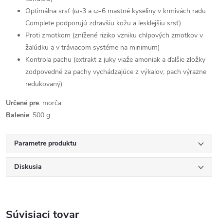
Optimálna srsť (ω-3 a ω-6 mastné kyseliny v krmivách radu
Complete podporujú zdravšiu kožu a lesklejšiu srsť)
Proti zmotkom (znížené riziko vzniku chlpových zmotkov v
žalúdku a v tráviacom systéme na minimum)
Kontrola pachu (extrakt z juky viaže amoniak a ďalšie zložky
zodpovedné za pachy vychádzajúce z výkalov; pach výrazne
redukovaný)
Určené pre
: morča
Balenie
: 500 g
Parametre produktu
Diskusia
Súvisiaci tovar