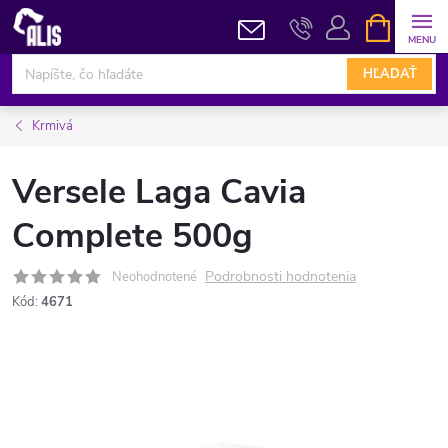
Prejsť
NÁKUPN
KOŠÍK
na
obsah
HĽADAŤ
Krmivá
Versele Laga Cavia
Complete 500g
Podrobnosti hodnotenia
Neohodnotené
Kód:
4671