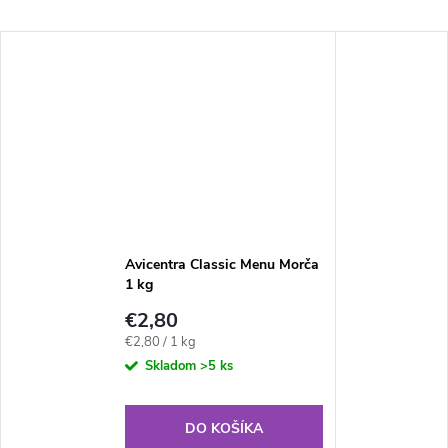
Avicentra Classic Menu Morča
1 kg
€2,80
Jednotková
€2,80 / 1 kg
cena:
Skladom
>5 ks
DO KOŠÍKA