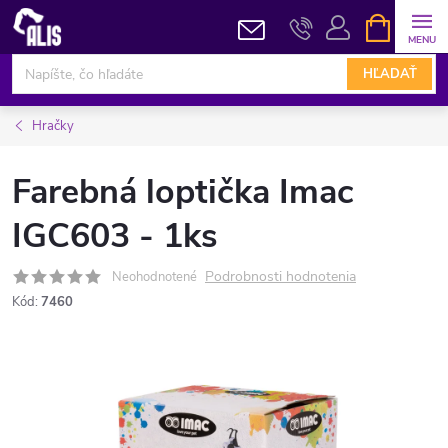
Prejsť
NÁKUPN
KOŠÍK
na
obsah
HĽADAŤ
Hračky
Farebná loptička Imac
IGC603 - 1ks
Podrobnosti hodnotenia
Neohodnotené
Kód:
7460