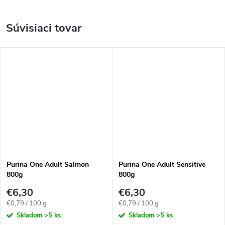
Súvisiaci tovar
Purina One Adult Salmon
Purina One Adult Sensitive
800g
800g
€6,30
€6,30
Jednotková
Jednotková
€0,79 / 100 g
€0,79 / 100 g
cena:
cena:
Skladom
>5 ks
Skladom
>5 ks