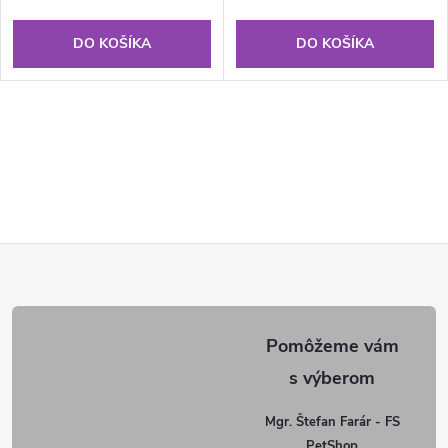
DO KOŠÍKA
DO KOŠÍKA
Z
á
p
ä
Mgr. Štefan Farár - FS
PetShop