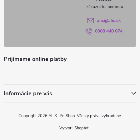
t
i
alis
@
alis.sk
0908 440 074
e
Prijímame online platby
Informácie pre vás
Copyright 2026
ALIS- PetShop
. Všetky práva vyhradené.
Vytvoril Shoptet