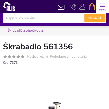
Prejsť
NÁKUPN
KOŠÍK
na
obsah
HĽADAŤ
Škrabadlá a odpočívadla
Škrabadlo 561356
Podrobnosti hodnotenia
Neohodnotené
Kód:
7373