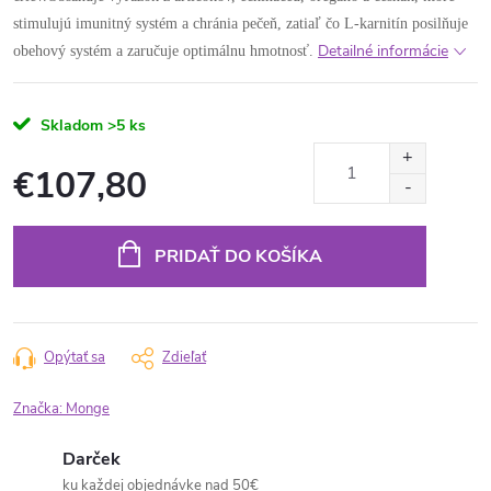
stimulujú imunitný systém a chránia pečeň, zatiaľ čo L-karnitín posilňuje
Detailné informácie
obehový systém a zaručuje optimálnu hmotnosť.
Skladom
>5 ks
€107,80
Jednotková
cena:
PRIDAŤ DO KOŠÍKA
Opýtať sa
Zdieľať
Značka:
Monge
Darček
ku každej objednávke nad 50€