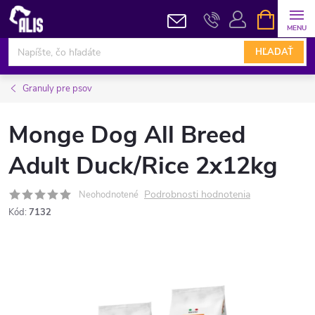
Prejsť
NÁKUPN
KOŠÍK
na
obsah
HĽADAŤ
Granuly pre psov
Monge Dog All Breed
Adult Duck/Rice 2x12kg
Podrobnosti hodnotenia
Neohodnotené
Kód:
7132