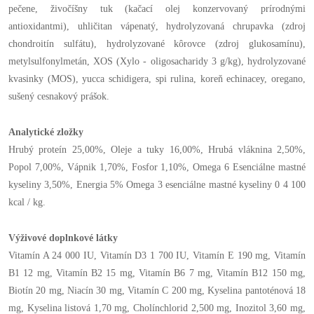
pečene, živočíšny tuk (kačací olej konzervovaný prírodnými
antioxidantmi), uhličitan vápenatý, hydrolyzovaná chrupavka (zdroj
chondroitín sulfátu), hydrolyzované kôrovce (zdroj glukosamínu),
metylsulfonylmetán, XOS (Xylo - oligosacharidy 3 g/kg), hydrolyzované
kvasinky (MOS), yucca schidigera, spi rulina, koreň echinacey, oregano,
sušený cesnakový prášok.
Analytické zložky
Hrubý proteín 25,00%, Oleje a tuky 16,00%, Hrubá vláknina 2,50%,
Popol 7,00%, Vápnik 1,70%, Fosfor 1,10%, Omega 6 Esenciálne mastné
kyseliny 3,50%, Energia 5% Omega 3 esenciálne mastné kyseliny 0 4 100
kcal / kg.
Výživové doplnkové látky
Vitamín A 24 000 IU, Vitamín D3 1 700 IU, Vitamín E 190 mg, Vitamín
B1 12 mg, Vitamín B2 15 mg, Vitamín B6 7 mg, Vitamín B12 150 mg,
Biotín 20 mg, Niacín 30 mg, Vitamín C 200 mg, Kyselina pantoténová 18
mg, Kyselina listová 1,70 mg, Cholínchlorid 2,500 mg, Inozitol 3,60 mg,