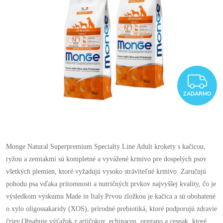
Z
ZADARMO
Monge Natural Superpremium Specialty Line Adult krokety s kačicou,
ryžou a zemiakmi sú kompletné a vyvážené krmivo pre dospelých psov
všetkých plemien, ktoré vyžadujú vysoko stráviteľné krmivo. Zaručujú
pohodu psa vďaka prítomnosti a nutričných prvkov najvyššej kvality, čo je
výsledkom výskumu Made in Italy.Prvou zložkou je kačica a sú obohatené
o xylo oligossakaridy (XOS), prírodné prebiotiká, ktoré podporujú zdravie
čriev.Obsahuje výťažok z artičokov, echinaceu, oregano a cesnak, ktoré