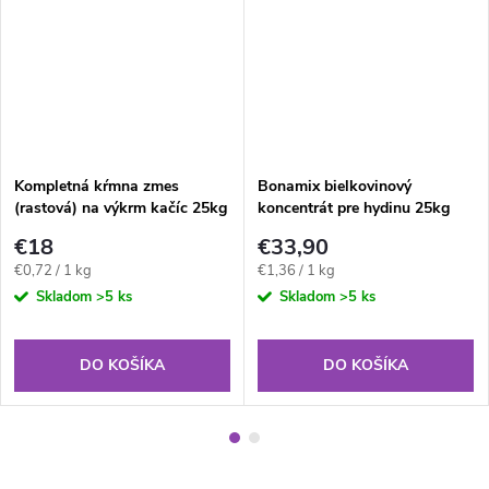
Kompletná kŕmna zmes
Bonamix bielkovinový
(rastová) na výkrm kačíc 25kg
koncentrát pre hydinu 25kg
€18
€33,90
Jednotková
Jednotková
€0,72 / 1 kg
€1,36 / 1 kg
cena:
cena:
Skladom
>5 ks
Skladom
>5 ks
DO KOŠÍKA
DO KOŠÍKA