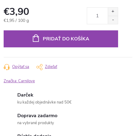
€3,90
Jednotková
€1,95 / 100 g
cena:
PRIDAŤ DO KOŠÍKA
Opýtať sa
Zdieľať
Značka:
Carnilove
Darček
ku každej objednávke nad 50€
Doprava zadarmo
na vybrané produkty