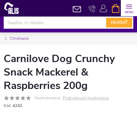
Prejsť
NÁKUPN
KOŠÍK
na
obsah
HĽADAŤ
Chrúmacie
Carnilove Dog Crunchy
Snack Mackerel &
Raspberries 200g
Podrobnosti hodnotenia
Neohodnotené
Kód:
4242