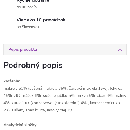
Rýchle dodanie
do 48 hodín
Viac ako 10 prevádzok
po Slovensku
Popis produktu
Podrobný popis
Zloženie:
makrela 50% (sušená makrela 35%, čerstvá makrela 15%), tekvica
15%, žltý hrášok 8%, sušené jablko 5%, mrkva 5%, cícer 4%, maliny
4%, kurací tuk (konzervovaný tokoferolmi) 4% , ľanové semienko
2%, sušený špenát 2%, ľanový olej 1%
Analytické zložky: