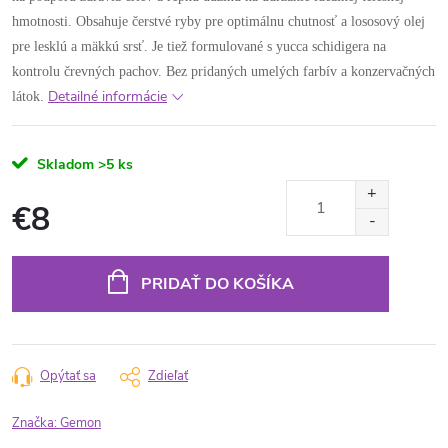
hmotnosti. Obsahuje čerstvé ryby pre optimálnu chutnosť a lososový olej
pre lesklú a mäkkú srsť. Je tiež formulované s yucca schidigera na
kontrolu črevných pachov. Bez pridaných umelých farbív a konzervačných
Detailné informácie
látok.
Skladom
>5 ks
€8
Jednotková
cena:
PRIDAŤ DO KOŠÍKA
Opýtať sa
Zdieľať
Značka:
Gemon