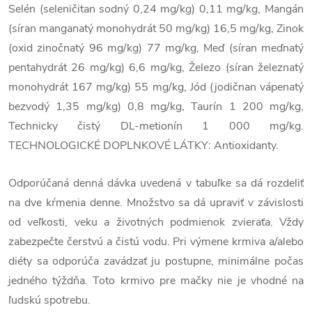
Selén (seleničitan sodný 0,24 mg/kg) 0,11 mg/kg, Mangán
(síran manganatý monohydrát 50 mg/kg) 16,5 mg/kg, Zinok
(oxid zinočnatý 96 mg/kg) 77 mg/kg, Meď (síran meďnatý
pentahydrát 26 mg/kg) 6,6 mg/kg, Železo (síran železnatý
monohydrát 167 mg/kg) 55 mg/kg, Jód (jodičnan vápenatý
bezvodý 1,35 mg/kg) 0,8 mg/kg, Taurín 1 200 mg/kg,
Technicky čistý DL-metionín 1 000 mg/kg.
TECHNOLOGICKÉ DOPLNKOVÉ LÁTKY: Antioxidanty.
Odporúčaná denná dávka uvedená v tabuľke sa dá rozdeliť
na dve kŕmenia denne. Množstvo sa dá upraviť v závislosti
od veľkosti, veku a životných podmienok zvieraťa. Vždy
zabezpečte čerstvú a čistú vodu. Pri výmene krmiva a/alebo
diéty sa odporúča zavádzať ju postupne, minimálne počas
jedného týždňa. Toto krmivo pre mačky nie je vhodné na
ľudskú spotrebu.