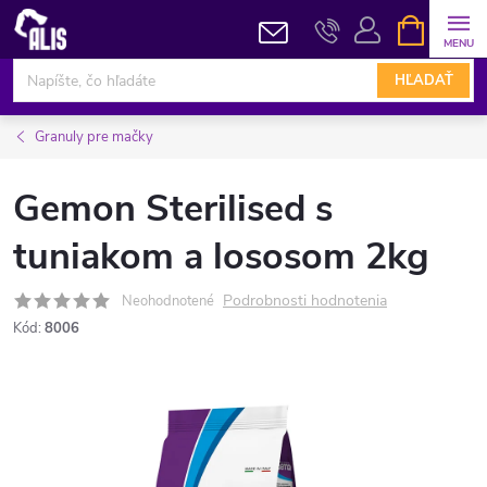
Prejsť
NÁKUPN
KOŠÍK
na
obsah
HĽADAŤ
Granuly pre mačky
Gemon Sterilised s
tuniakom a lososom 2kg
Podrobnosti hodnotenia
Neohodnotené
Kód:
8006