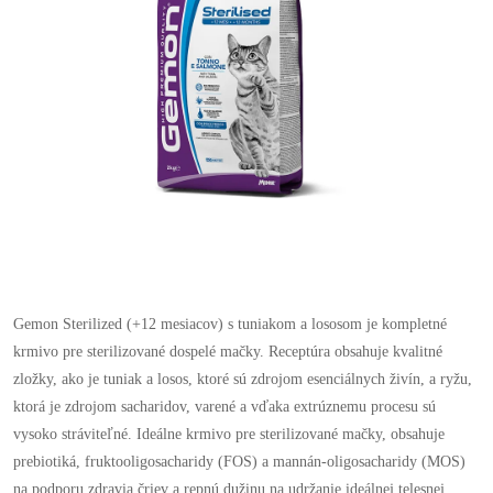
Gemon Sterilized (+12 mesiacov) s tuniakom a lososom je kompletné
krmivo pre sterilizované dospelé mačky. Receptúra ​​obsahuje kvalitné
zložky, ako je tuniak a losos, ktoré sú zdrojom esenciálnych živín, a ryžu,
ktorá je zdrojom sacharidov, varené a vďaka extrúznemu procesu sú
vysoko stráviteľné. Ideálne krmivo pre sterilizované mačky, obsahuje
prebiotiká, fruktooligosacharidy (FOS) a mannán-oligosacharidy (MOS)
na podporu zdravia čriev a repnú dužinu na udržanie ideálnej telesnej