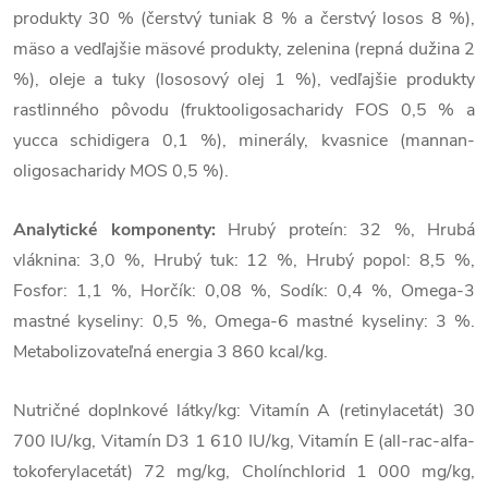
produkty 30 % (čerstvý tuniak 8 % a čerstvý losos 8 %),
mäso a vedľajšie mäsové produkty, zelenina (repná dužina 2
%), oleje a tuky (lososový olej 1 %), vedľajšie produkty
rastlinného pôvodu (fruktooligosacharidy FOS 0,5 % a
yucca schidigera 0,1 %), minerály, kvasnice (mannan-
oligosacharidy MOS 0,5 %).
Analytické komponenty:
Hrubý proteín: 32 %, Hrubá
vláknina: 3,0 %, Hrubý tuk: 12 %, Hrubý popol: 8,5 %,
Fosfor: 1,1 %, Horčík: 0,08 %, Sodík: 0,4 %, Omega-3
mastné kyseliny: 0,5 %, Omega-6 mastné kyseliny: 3 %.
Metabolizovateľná energia 3 860 kcal/kg.
Nutričné ​​doplnkové látky/kg: Vitamín A (retinylacetát) 30
700 IU/kg, Vitamín D3 1 610 IU/kg, Vitamín E (all-rac-alfa-
tokoferylacetát) 72 mg/kg, Cholínchlorid 1 000 mg/kg,