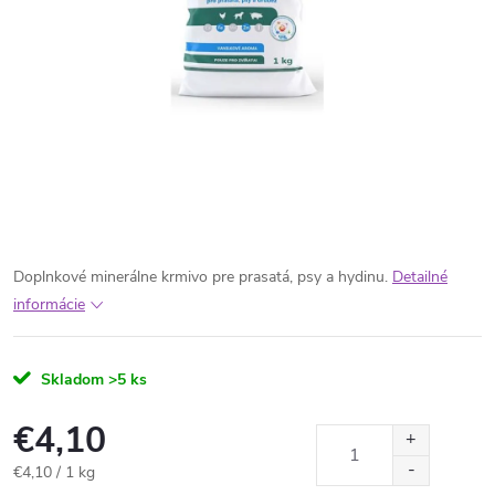
Doplnkové minerálne krmivo pre prasatá, psy a hydinu.
Detailné
informácie
Skladom
>5 ks
€4,10
Jednotková
€4,10 / 1 kg