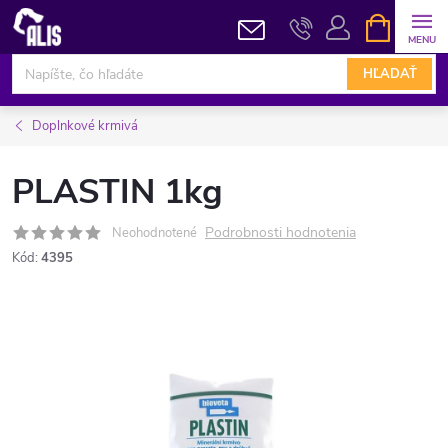
Prejsť
NÁKUPN
KOŠÍK
na
obsah
HĽADAŤ
Doplnkové krmivá
PLASTIN 1kg
Podrobnosti hodnotenia
Neohodnotené
Kód:
4395