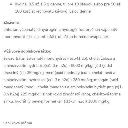
hydina: 0,5 až 1,5 g denne, tj. pre 10 sliepok alebo pre 50 až
100 kurčiat vrchovatú kávovú lyžicu denne.
Zloženie:
uhličitan vápenatý; dihydrogén a hydrogénfosforečnan vápenatý
monohydrát (dikalciumfosfát); uhličitan horečnatovápenatý;
Výživové doplnkové látky:
železo (síran železnatý monohydrát (feso4.h2o), chelát železa a
aminokyselín hydrát (fe(x)1-3.n h2o) ) 8000 mg/kg; jód (jodid
draselný (ki)) 35 mg/kg; meď (oxid meďnatý (cuo), chelát medi a
aminokyselín hydrát (cu(x)1-3.n h2o) ) 280 mg/kg; mangán (oxid
manganatý (mno) , chelát mangánu a aminokyselín hydrát (mn (x)1-
3.n h2o)) 225 mg/kg; zinok (oxid zinočnatý (zno), chelátová forma
zinku, hydrát (v pevnej forme) (zn (x)1-3n h2o)) 1800 mg/kg;
vanilková aróma