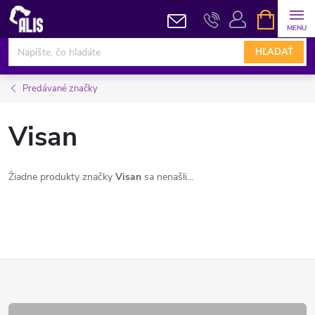
Prejsť
NÁKUPN
KOŠÍK
na
obsah
HĽADAŤ
Predávané značky
Visan
Žiadne produkty značky
Visan
sa nenašli...
Z
á