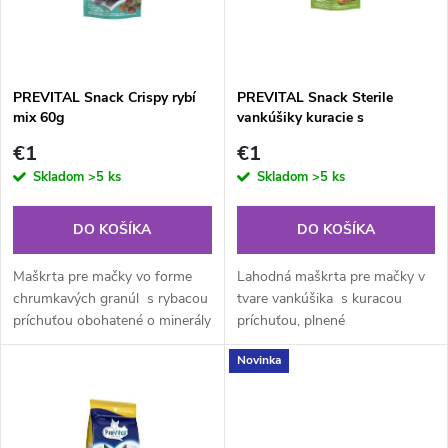
n
i
i
s
e
PREVITAL Snack Crispy rybí
PREVITAL Snack Sterile
mix 60g
vankúšiky kuracie s
p
paradajkami 60g
p
€1
€1
r
Skladom
>5 ks
Skladom
>5 ks
r
o
DO KOŠÍKA
DO KOŠÍKA
o
d
Maškrta pre mačky vo forme
Lahodná maškrta pre mačky v
d
chrumkavých granúl s rybacou
tvare vankúšika s kuracou
príchuťou obohatené o minerály
príchuťou, plnené
u
a vitamíny , ktorých úlohou je
paradajkami.Vhodný aj pre
u
Novinka
poskytnúť mačke tú najlepšiu...
kastrované a
k
sterilizované mačky. Vitamíny
k
a...
t