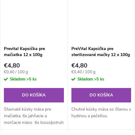
Prevital Kapsička pre
PreVital Kapsička pre
mačiatka 12 x 100g
sterilizované mačky 12 x 100g
€4,80
€4,80
Jednotková
Jednotková
€0,40 / 100 g
€0,40 / 100 g
cena:
cena:
Skladom
>5 ks
Skladom
>5 ks
DO KOŠÍKA
DO KOŠÍKA
Śťavnaté kúsky mäsa pre
Chutné kúsky mäsa so šťavou s
mačiatka. 6x jahňacie a
hydinou a pečeňou.
morčacie mäso 6x losos/pstruh