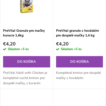
t
o
o
v
v
PreVital Granule pre mačky
PreVital granule s hovädzím
kuracie 1,4kg
pre dospelé mačky 1,4 kg
€4,20
€4,20
Skladom
>5 ks
Skladom
>5 ks
DO KOŠÍKA
DO KOŠÍKA
PreVital Adult with Chicken je
Kompletné krmivo pre dospelé
kompletné suché krmivo pre
mačky s hovädzím.
dospelé mačky, s kuracím
mäsom, navrhnuté na podporu
celkového zdravia a vitality.