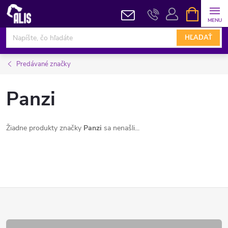
Prejsť
NÁKUPN
KOŠÍK
na
obsah
HĽADAŤ
Predávané značky
Panzi
Žiadne produkty značky
Panzi
sa nenašli...
Z
á