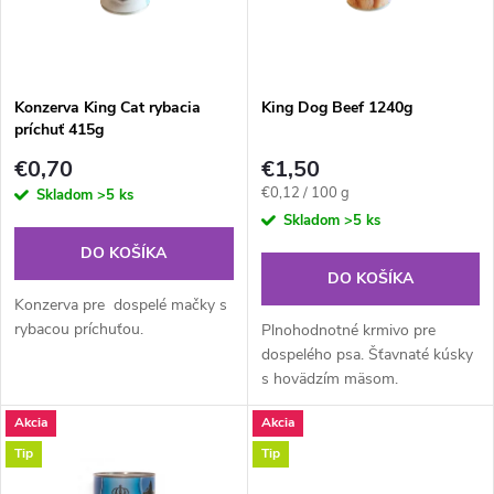
n
i
i
s
e
Konzerva King Cat rybacia
King Dog Beef 1240g
príchuť 415g
p
p
€0,70
€1,50
r
Jednotková
€0,12 / 100 g
Skladom
>5 ks
r
cena:
Skladom
>5 ks
o
DO KOŠÍKA
o
DO KOŠÍKA
d
Konzerva pre dospelé mačky s
d
rybacou príchuťou.
Plnohodnotné krmivo pre
u
dospelého psa. Šťavnaté kúsky
s hovädzím mäsom.
u
k
Akcia
Akcia
k
Tip
Tip
t