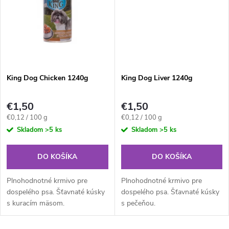
t
o
o
v
v
King Dog Chicken 1240g
King Dog Liver 1240g
€1,50
€1,50
Jednotková
Jednotková
€0,12 / 100 g
€0,12 / 100 g
cena:
cena:
Skladom
>5 ks
Skladom
>5 ks
DO KOŠÍKA
DO KOŠÍKA
Plnohodnotné krmivo pre
Plnohodnotné krmivo pre
dospelého psa. Šťavnaté kúsky
dospelého psa. Šťavnaté kúsky
s kuracím mäsom.
s pečeňou.