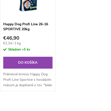
n
i
i
s
e
Happy Dog Profi Line 26-16
SPORTIVE 20kg
p
p
€46,90
r
Jednotková
€2,34 / 1 kg
r
cena:
Skladom
>5 ks
o
o
DO KOŠÍKA
d
d
Prémiové krmivo Happy Dog
u
Profi-Line Sportive s hovädzím
mäsom je doplnené o tzv. "biele
u
mäso" (hydina, ryby). Krmivo je
k
určené špeciálne pre dospelých
k
psov stredne veľkých...
O
t