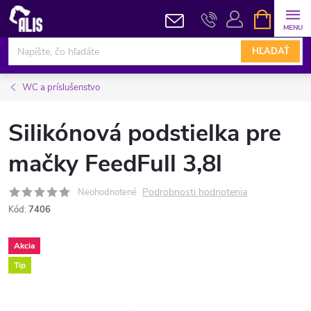
Prejsť
NÁKUPN
KOŠÍK
na
obsah
HĽADAŤ
WC a príslušenstvo
Silikónová podstielka pre
mačky FeedFull 3,8l
Podrobnosti hodnotenia
Neohodnotené
Kód:
7406
Akcia
Tip