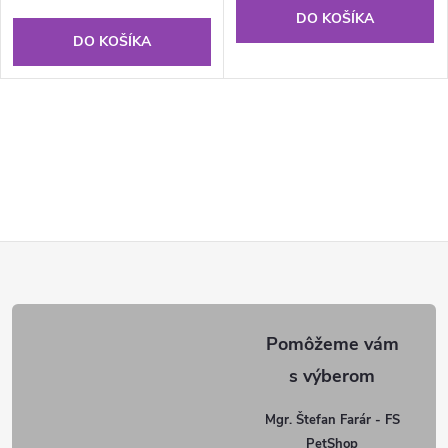
DO KOŠÍKA
DO KOŠÍKA
Z
á
p
ä
Mgr. Štefan Farár - FS
PetShop