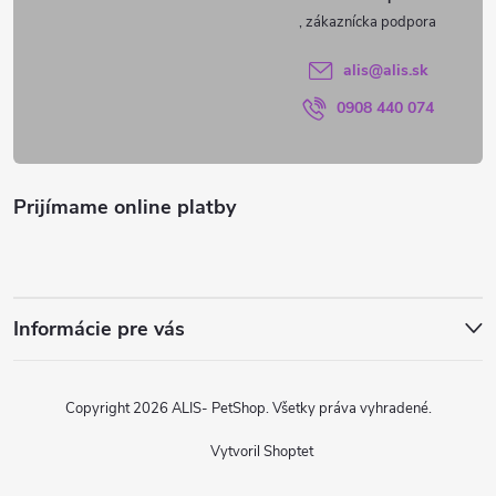
t
i
alis
@
alis.sk
0908 440 074
e
Prijímame online platby
Informácie pre vás
Copyright 2026
ALIS- PetShop
. Všetky práva vyhradené.
Vytvoril Shoptet