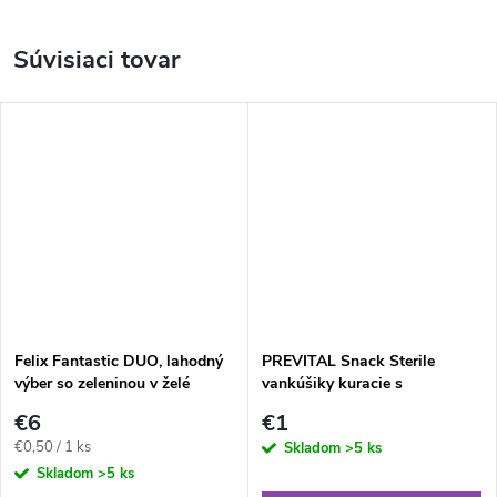
Súvisiaci tovar
Felix Fantastic DUO, lahodný
PREVITAL Snack Sterile
výber so zeleninou v želé
vankúšiky kuracie s
12x85g
paradajkami 60g
€6
€1
Jednotková
€0,50 / 1 ks
Skladom
>5 ks
cena:
Skladom
>5 ks