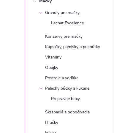
Mačky
n
Granuly pre mačky
ý
Lechat Excellence
p
Konzervy pre mačky
a
Kapsičky, pamlsky a pochútky
Vitamíny
n
Obojky
e
Postroje a vodítka
Pelechy búdky a kukane
l
Prepravné boxy
Škrabadlá a odpočívadla
Hračky
Misky