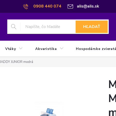
0908 440 074
alis@alis.sk
HĽADAŤ
Vtáky
Akvaristika
Hospodárske zvierat
a MADDY JUNIOR modrá
M
M
m