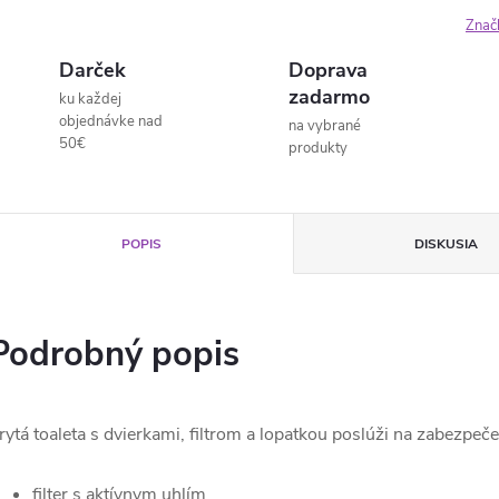
Znač
Darček
Doprava
zadarmo
ku každej
objednávke nad
na vybrané
50€
produkty
POPIS
DISKUSIA
Podrobný popis
rytá toaleta s dvierkami, filtrom a lopatkou poslúži na zabezpeče
filter s aktívnym uhlím