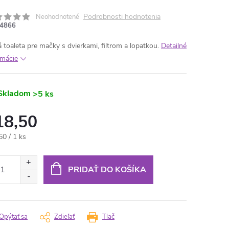
Podrobnosti hodnotenia
Neohodnotené
4866
á toaleta pre mačky s dvierkami, filtrom a lopatkou.
Detailné
rmácie
Skladom
>5 ks
18,50
otková
50 / 1 ks
:
PRIDAŤ DO KOŠÍKA
Opýtať sa
Zdieľať
Tlač