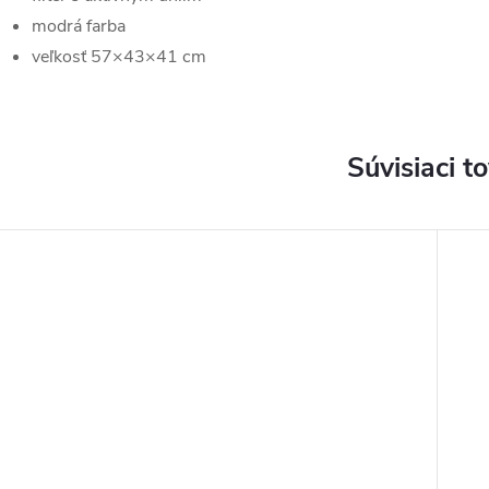
modrá farba
veľkosť 57×43×41 cm
Súvisiaci t