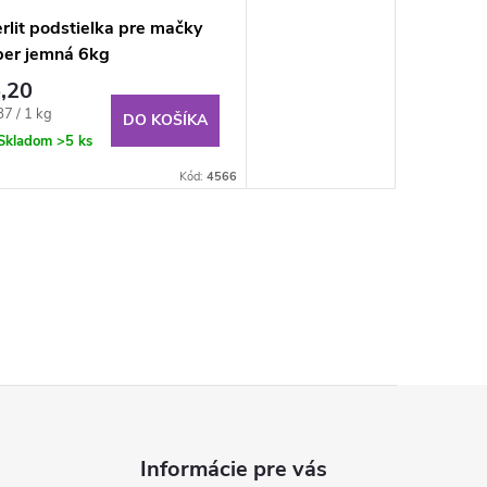
rlit podstielka pre mačky
per jemná 6kg
,20
notková
87 / 1 kg
DO KOŠÍKA
:
Skladom
>5 ks
Kód:
4566
Informácie pre vás