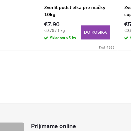
Zverlit podstielka pre mačky
Zve
10kg
su
€7,90
€5
Jednotková
Jed
€0,79 / 1 kg
€0,
DO KOŠÍKA
cena:
cena
Skladom
>5 ks
Kód:
4563
Prijímame online