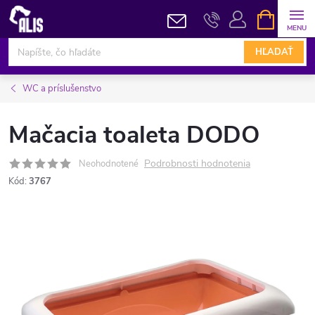
Prejsť
NÁKUPN
KOŠÍK
na
obsah
HĽADAŤ
WC a príslušenstvo
Mačacia toaleta DODO
Podrobnosti hodnotenia
Neohodnotené
Kód:
3767