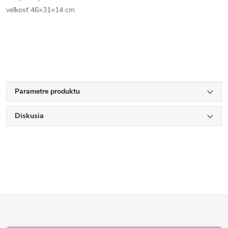
veľkosť 46×31×14 cm
Parametre produktu
Diskusia
Z