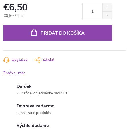
€6,50
Jednotková
€6,50 / 1 ks
cena:
PRIDAŤ DO KOŠÍKA
Opýtať sa
Zdieľať
Značka:
Imac
Darček
ku každej objednávke nad 50€
Doprava zadarmo
na vybrané produkty
Rýchle dodanie