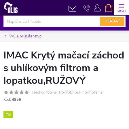
Prejsť
NÁKUPN
KOŠÍK
na
obsah
HĽADAŤ
WC a príslušenstvo
IMAC Krytý mačací záchod
s uhlíkovým filtrom a
lopatkou,RUŽOVÝ
Podrobnosti hodnotenia
Neohodnotené
Kód:
4956
Tip