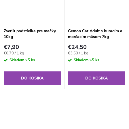
Zverlit podstielka pre mačky
Gemon Cat Adult s kuracím a
10kg
morčacím mäsom 7kg
€7,90
€24,50
Jednotková
Jednotková
€0,79 / 1 kg
€3,50 / 1 kg
cena:
cena:
Skladom
>5 ks
Skladom
>5 ks
DO KOŠÍKA
DO KOŠÍKA