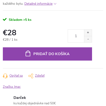
každého bytu.
Detailné informácie
Skladom
>5 ks
€28
Jednotková
€28 / 1 ks
cena:
PRIDAŤ DO KOŠÍKA
Opýtať sa
Zdieľať
Značka:
Imac
Darček
ku každej objednávke nad 50€