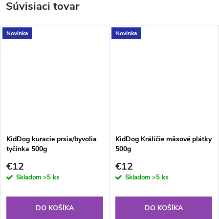
Súvisiaci tovar
Novinka
Novinka
KidDog kuracie prsia/byvolia
KidDog Králičie mäsové plátky
tyčinka 500g
500g
€12
€12
Skladom
>5 ks
Skladom
>5 ks
DO KOŠÍKA
DO KOŠÍKA