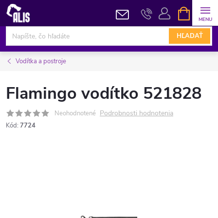
Prejsť
NÁKUPN
KOŠÍK
na
obsah
HĽADAŤ
Vodítka a postroje
Flamingo vodítko 521828
Podrobnosti hodnotenia
Neohodnotené
Kód:
7724