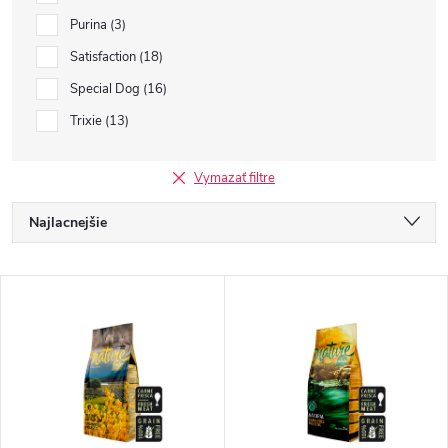
Purina
3
Satisfaction
18
Special Dog
16
Trixie
13
Vymazať filtre
R
Najlacnejšie
a
Najdrahšie
V
Najpredávanejšie
d
ý
Abecedne
e
p
n