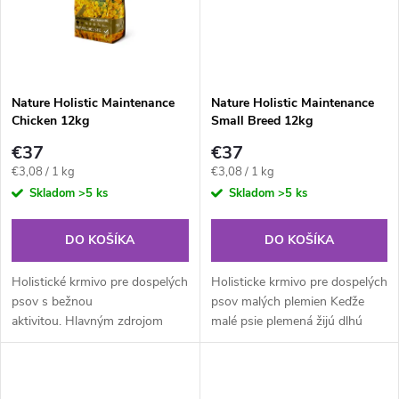
o
o
v
v
Nature Holistic Maintenance
Nature Holistic Maintenance
Chicken 12kg
Small Breed 12kg
€37
€37
Jednotková
Jednotková
€3,08 / 1 kg
€3,08 / 1 kg
cena:
cena:
Skladom
>5 ks
Skladom
>5 ks
DO KOŠÍKA
DO KOŠÍKA
Holistické krmivo pre dospelých
Holisticke krmivo pre dospelých
psov s bežnou
psov malých plemien Keďže
aktivitou. Hlavným zdrojom
malé psie plemená žijú dlhú
energie vedla ryže je kurací tuk.
dobu, je dôležité, aby sa počas
Tento tuk poskytuje veľké
ich života venovala osobitná
množstvo kyseliny linolovej,
starostlivosť ich potrave,...