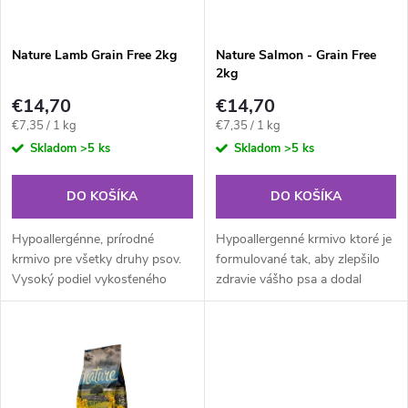
i
i
s
e
Nature Lamb Grain Free 2kg
Nature Salmon - Grain Free
2kg
p
p
€14,70
€14,70
r
Jednotková
Jednotková
€7,35 / 1 kg
€7,35 / 1 kg
r
cena:
cena:
Skladom
>5 ks
Skladom
>5 ks
o
o
DO KOŠÍKA
DO KOŠÍKA
d
d
Hypoallergénne, prírodné
Hypoallergenné krmivo ktoré je
u
krmivo pre všetky druhy psov.
formulované tak, aby zlepšilo
Vysoký podiel vykosťeného
zdravie vášho psa a dodal
u
jahňacieho mäsa a sladkých
vášmu zvieratku najlepšiu
k
zemiakov zaručujú prvotriedne
výživu. 40% čerstvého a 19%
k
nutričné hodnoty aj pre psov
dehydrovaného lososa
t
alergikov.
zaručuje...
t