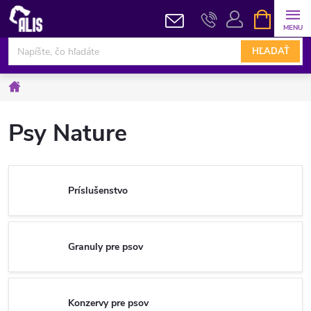
Prejsť
NÁKUPN
KOŠÍK
na
obsah
HĽADAŤ
Domov
Psy Nature
Príslušenstvo
Granuly pre psov
Konzervy pre psov