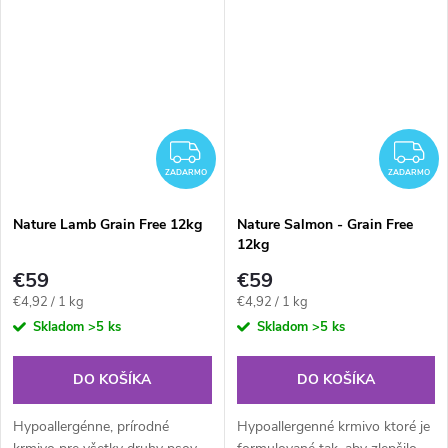
kondícií vášho miláčika. Krmivo
krmiva z neho robí ideálnu
vhodné aj pre alergikov.
stravu pre šteniatka v ranom...
ZADARMO
Z
ZADARMO
ZADARMO
Nature Lamb Grain Free 12kg
Nature Salmon - Grain Free
12kg
€59
€59
Jednotková
Jednotková
€4,92 / 1 kg
€4,92 / 1 kg
cena:
cena:
Skladom
>5 ks
Skladom
>5 ks
DO KOŠÍKA
DO KOŠÍKA
Hypoallergénne, prírodné
Hypoallergenné krmivo ktoré je