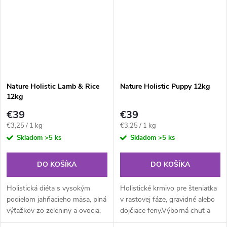
ktorá...
Nature Holistic Lamb & Rice
Nature Holistic Puppy 12kg
12kg
€39
€39
Jednotková
Jednotková
€3,25 / 1 kg
€3,25 / 1 kg
cena:
cena:
Skladom
>5 ks
Skladom
>5 ks
DO KOŠÍKA
DO KOŠÍKA
Holistická diéta s vysokým
Holistické krmivo pre šteniatka
podielom jahňacieho mäsa, plná
v rastovej fáze, gravidné alebo
výťažkov zo zeleniny a ovocia,
dojčiace feny.Výborná chuť a
ktorá udrží vo vynikajúcej
vysoká stráviteľnosť tohto