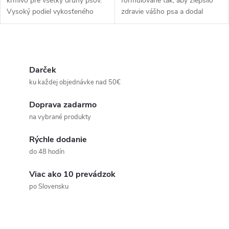
krmivo pre všetky druhy psov.
formulované tak, aby zlepšilo
Vysoký podiel vykosťeného
zdravie vášho psa a dodal
jahňacieho mäsa a sladkých
vášmu zvieratku najlepšiu
zemiakov zaručujú prvotriedné
výživu. 40% čerstvého a 19%
nutričné hodnoty aj pre psov...
dehydrovaného lososa
O
zaručuje...
v
Darček
ku každej objednávke nad 50€
l
Doprava zadarmo
á
na vybrané produkty
d
Rýchle dodanie
a
do 48 hodín
c
Viac ako 10 prevádzok
po Slovensku
i
e