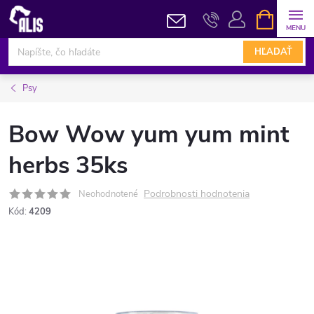
Prejsť
NÁKUPN
KOŠÍK
na
obsah
HĽADAŤ
Psy
Bow Wow yum yum mint
herbs 35ks
Podrobnosti hodnotenia
Neohodnotené
Kód:
4209