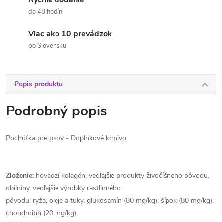
Rýchle dodanie
do 48 hodín
Viac ako 10 prevádzok
po Slovensku
Popis produktu
Podrobný popis
Pochúťka pre psov - Doplnkové krmivo
Zloženie:
hovädzí kolagén, vedľajšie produkty živočíšneho pôvodu,
obilniny, vedľajšie výrobky rastlinného
pôvodu, ryža, oleje a tuky, glukosamín (80 mg/kg), šípok (80 mg/kg),
chondroitín (20 mg/kg),