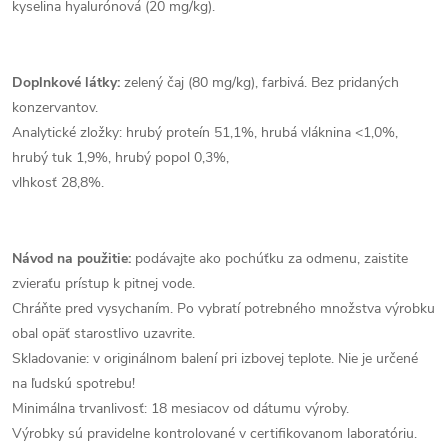
kyselina hyalurónová (20 mg/kg).
Doplnkové látky:
zelený čaj (80 mg/kg), farbivá. Bez pridaných
konzervantov.
Analytické zložky: hrubý proteín 51,1%, hrubá vláknina <1,0%,
hrubý tuk 1,9%, hrubý popol 0,3%,
vlhkosť 28,8%.
Návod na použitie:
podávajte ako pochúťku za odmenu, zaistite
zvieraťu prístup k pitnej vode.
Chráňte pred vysychaním. Po vybratí potrebného množstva výrobku
obal opäť starostlivo uzavrite.
Skladovanie: v originálnom balení pri izbovej teplote. Nie je určené
na ľudskú spotrebu!
Minimálna trvanlivosť: 18 mesiacov od dátumu výroby.
Výrobky sú pravidelne kontrolované v certifikovanom laboratóriu.