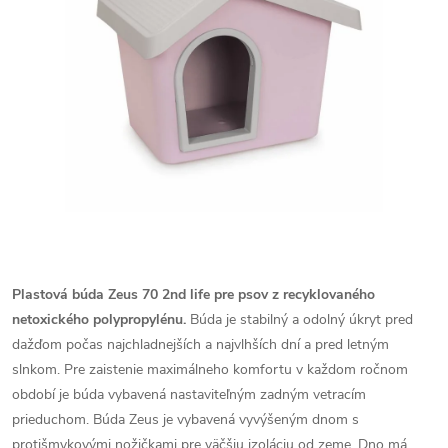
Plastová búda Zeus 70 2nd life pre psov z recyklovaného
netoxického polypropylénu.
Búda je stabilný a odolný úkryt pred
dažďom počas najchladnejších a najvlhších dní a pred letným
slnkom. Pre zaistenie maximálneho komfortu v každom ročnom
období je búda vybavená nastaviteľným zadným vetracím
prieduchom. Búda Zeus je vybavená vyvýšeným dnom s
protišmykovými nožičkami pre väčšiu izoláciu od zeme. Dno má