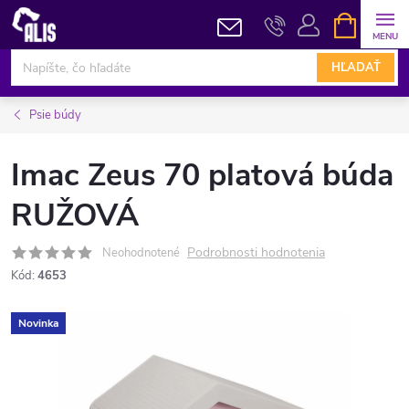
Prejsť
NÁKUPN
KOŠÍK
na
obsah
HĽADAŤ
Psie búdy
Imac Zeus 70 platová búda
RUŽOVÁ
Podrobnosti hodnotenia
Neohodnotené
Kód:
4653
Novinka