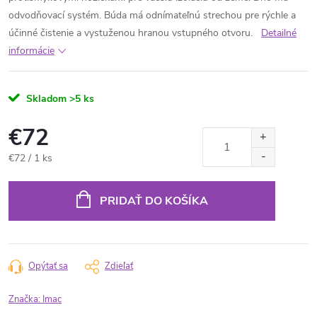
odvodňovací systém. Búda má odnímateľnú strechou pre rýchle a
účinné čistenie a vystuženou hranou vstupného otvoru.
Detailné
informácie
Skladom
>5 ks
€72
Jednotková
€72 / 1 ks
cena:
PRIDAŤ DO KOŠÍKA
Opýtať sa
Zdieľať
Značka:
Imac