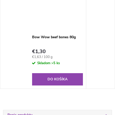
Bow Wow beef bones 80g
€1,30
Jednotková
€1,63 / 100 g
cena:
Skladom
>5 ks
DO KOŠÍKA
Popis produktu