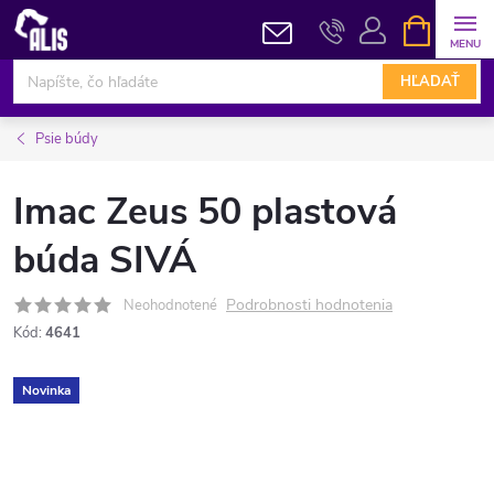
Prejsť
NÁKUPN
KOŠÍK
na
obsah
HĽADAŤ
Psie búdy
Imac Zeus 50 plastová
búda SIVÁ
Podrobnosti hodnotenia
Neohodnotené
Kód:
4641
Novinka