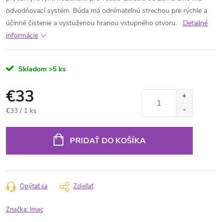
odvodňovací systém. Búda má odnímateľnú strechou pre rýchle a
účinné čistenie a vystuženou hranou vstupného otvoru.
Detailné
informácie
Skladom
>5 ks
€33
Jednotková
€33 / 1 ks
cena:
PRIDAŤ DO KOŠÍKA
Opýtať sa
Zdieľať
Značka:
Imac