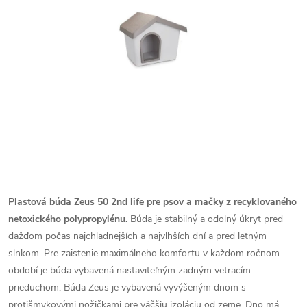
Plastová búda Zeus 50 2nd life pre psov a mačky z recyklovaného
netoxického polypropylénu.
Búda je stabilný a odolný úkryt pred
dažďom počas najchladnejších a najvlhších dní a pred letným
slnkom. Pre zaistenie maximálneho komfortu v každom ročnom
období je búda vybavená nastaviteľným zadným vetracím
prieduchom. Búda Zeus je vybavená vyvýšeným dnom s
protišmykovými nožičkami pre väčšiu izoláciu od zeme. Dno má