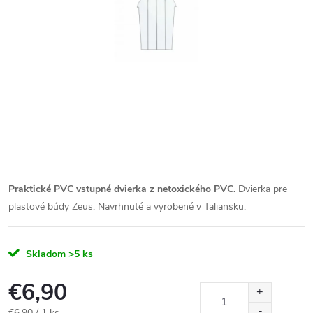
Praktické PVC vstupné dvierka z netoxického PVC.
Dvierka pre
plastové búdy Zeus. Navrhnuté a vyrobené v Taliansku.
Skladom
>5 ks
€6,90
Jednotková
€6,90 / 1 ks