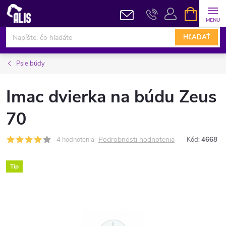
Prejsť
NÁKUPN
KOŠÍK
na
obsah
HĽADAŤ
Psie búdy
Imac dvierka na búdu Zeus
70
Podrobnosti hodnotenia
4 hodnotenia
Kód:
4668
Tip