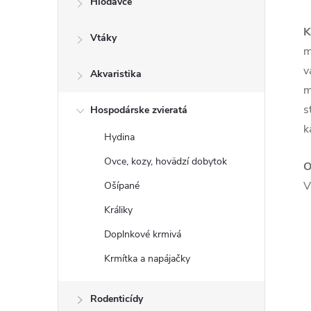
Hlodavce
K
Vtáky
m
v
Akvaristika
m
s
Hospodárske zvieratá
k
Hydina
Ovce, kozy, hovädzí dobytok
O
V
Ošípané
Králiky
Doplnkové krmivá
Krmítka a napájačky
Rodenticídy