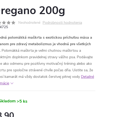
regano 200g
Podrobnosti hodnotenia
Neohodnotené
4725
dná polomäkká maškrta s exotickou príchuťou mäsa a
anom pre zdravý metabolizmus je vhodná pre všetkých
.
Polomäkká maškrta je veľmi chutnou maškrtou a
ektným doplnkom pravidelnej stravy vášho psa. Podávajte
e ako odmenu pre pozitívny motivačný tréning alebo ako
rtu pre spoločne strávené chvíle počas dňa. Uistite sa, že
psí kamarát má vždy dostatok čerstvej pitnej vody
Detailné
rmácie
Skladom
>5 ks
3,90