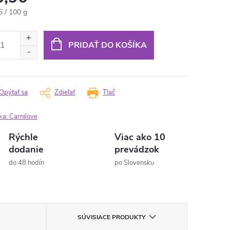
otková
5 / 100 g
:
PRIDAŤ DO KOŠÍKA
Opýtať sa
Zdieľať
Tlač
ka:
Carnilove
Rýchle
Viac ako 10
dodanie
prevádzok
do 48 hodín
po Slovensku
SÚVISIACE PRODUKTY