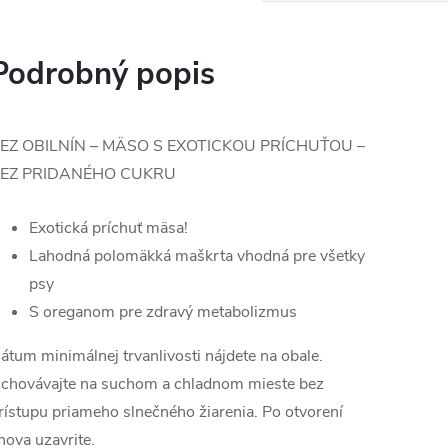
Podrobný popis
EZ OBILNÍN – MÄSO S EXOTICKOU PRÍCHUŤOU –
EZ PRIDANÉHO CUKRU
Exotická príchuť mäsa!
Lahodná polomäkká maškrta vhodná pre všetky
psy
S oreganom pre zdravý metabolizmus
átum minimálnej trvanlivosti nájdete na obale.
chovávajte na suchom a chladnom mieste bez
rístupu priameho slnečného žiarenia. Po otvorení
nova uzavrite.