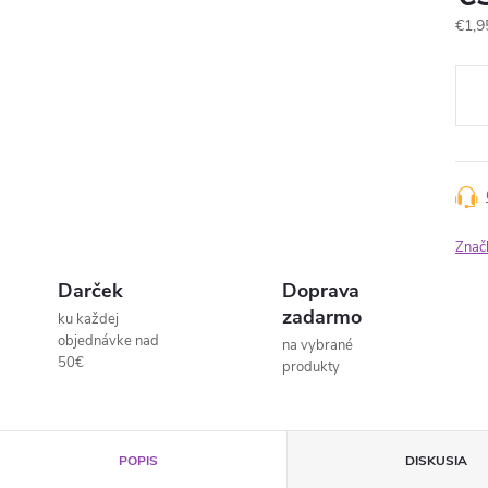
Jedn
€1,9
cena
Znač
Darček
Doprava
zadarmo
ku každej
objednávke nad
na vybrané
50€
produkty
POPIS
DISKUSIA