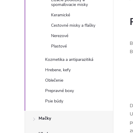
spomaľovacie misky
Keramické
Cestovné misky a fľašky
Nerezové
B
Plastové
B
Kozmetika a antiparazitiká
Hrebene, kefy
Oblečenie
Prepravné boxy
Psie búdy
D
U
Mačky
p
z