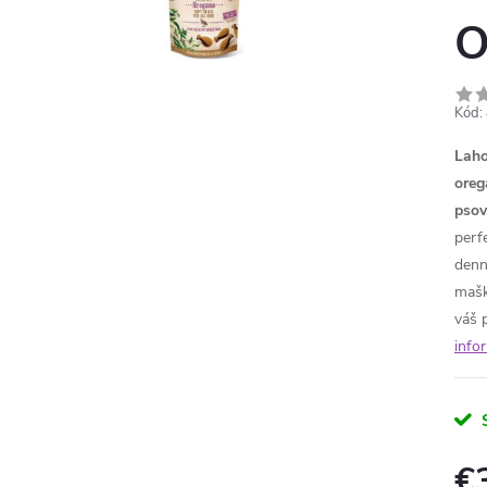
O
Kód:
Laho
oreg
psov
perf
denn
mašk
váš 
info
€