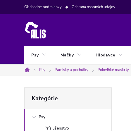
Prejsť
Obchodné podmienky
Ochrana osobných údajov
na
obsah
Psy
Mačky
Hlodavce
Psy
Pamlsky a pochúťky
Polovlhké maškrty
Domov
B
Preskočiť
Kategórie
kategórie
o
Psy
č
Príslušenstvo