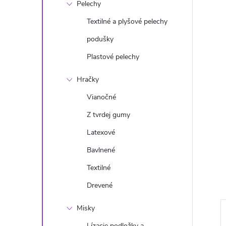
Pelechy
Textilné a plyšové pelechy
podušky
Plastové pelechy
Hračky
Vianočné
Z tvrdej gumy
Latexové
Bavlnené
Textilné
Drevené
Misky
Lízacie podložky a