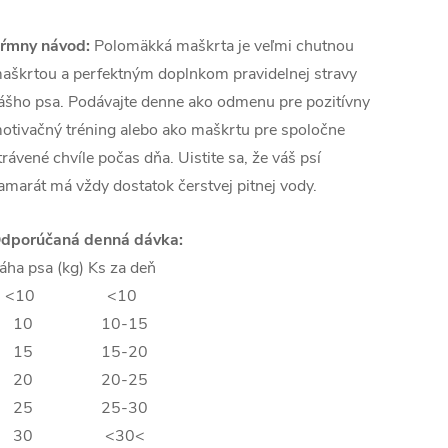
ŕmny návod:
Polomäkká maškrta je veľmi chutnou
aškrtou a perfektným doplnkom pravidelnej stravy
ášho psa. Podávajte denne ako odmenu pre pozitívny
otivačný tréning alebo ako maškrtu pre spoločne
trávené chvíle počas dňa. Uistite sa, že váš psí
amarát má vždy dostatok čerstvej pitnej vody.
dporúčaná denná dávka:
áha psa (kg) Ks za deň
<10 <10
10 10-15
15 15-20
20 20-25
25 25-30
30 <30<