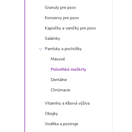
n
Granuly pre psov
ý
Konzervy pre psov
Kapsičky a vaničky pre psov
p
Salámky
a
Pamlsky a pochúťky
Mäsové
n
Polovlhké maškrty
e
Dentálne
Chrúmacie
l
Vitamíny a kĺbová výživa
Obojky
Vodítka a postroje