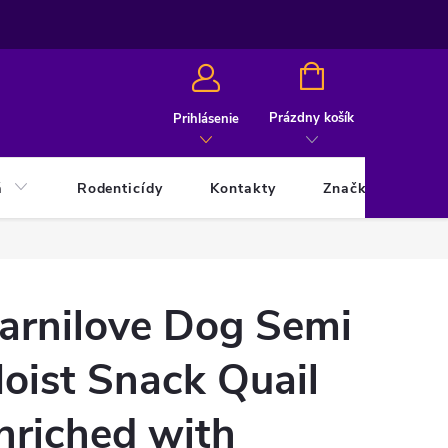
NÁKUPNÝ
KOŠÍK
Prázdny košík
Prihlásenie
á
Rodenticídy
Kontakty
Značky
arnilove Dog Semi
oist Snack Quail
nriched with