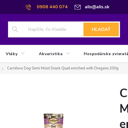
0908 440 074
alis@alis.sk
HĽADAŤ
Vtáky
Akvaristika
Hospodárske zvierat
Carnilove Dog Semi Moist Snack Quail enriched with Oregano 200g
C
M
e