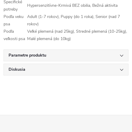
Špecifické
Hypersenzitívne-Krmivá BEZ obilia, Bežná aktivita
potreby
Podľa veku
Adult (1-7 rokov), Puppy (do 1 roka), Senior (nad 7
psa
rokov)
Podľa
Veľké plemená (nad 25kg), Stredné plemená (10-25kg),
veľkosti psa
Malé plemená (do 10kg)
Parametre produktu
Diskusia
Z