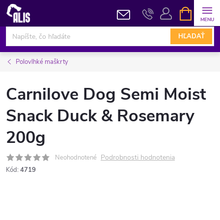
Prejsť
NÁKUPN
KOŠÍK
na
obsah
HĽADAŤ
Polovlhké maškrty
Carnilove Dog Semi Moist
Snack Duck & Rosemary
200g
Podrobnosti hodnotenia
Neohodnotené
Kód:
4719