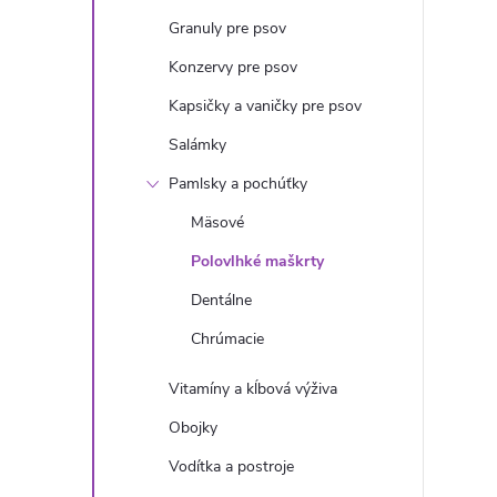
n
Granuly pre psov
ý
Konzervy pre psov
Kapsičky a vaničky pre psov
p
Salámky
a
Pamlsky a pochúťky
Mäsové
n
Polovlhké maškrty
e
Dentálne
Chrúmacie
l
Vitamíny a kĺbová výživa
Obojky
Vodítka a postroje