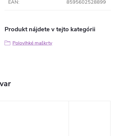
EAN
:
8595602528899
Produkt nájdete v tejto kategórii
Polovlhké maškrty
ovar