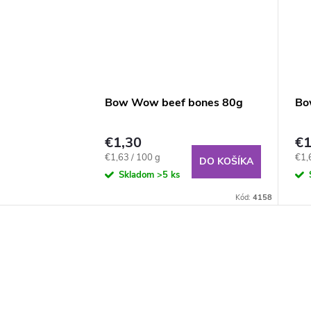
Bow Wow beef bones 80g
Bo
€1,30
€1
Jednotková
Jed
€1,63 / 100 g
€1,
DO KOŠÍKA
cena:
cena
Skladom
>5 ks
Kód:
4158