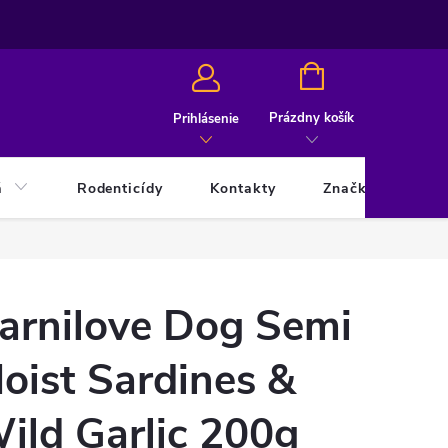
NÁKUPNÝ
KOŠÍK
Prázdny košík
Prihlásenie
á
Rodenticídy
Kontakty
Značky
arnilove Dog Semi
oist Sardines &
ild Garlic 200g