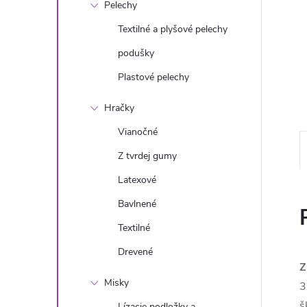
Pelechy
Textilné a plyšové pelechy
podušky
Plastové pelechy
Hračky
Vianočné
Z tvrdej gumy
Latexové
Bavlnené
Textilné
Drevené
Z
Misky
3
š
Lízacie podložky a