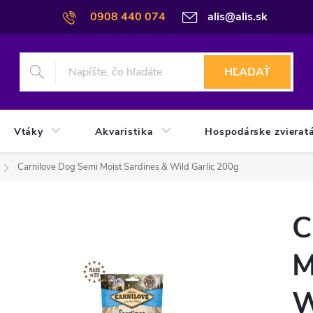
0908 440 074
alis@alis.sk
HĽADAŤ
Vtáky
Akvaristika
Hospodárske zvierat
Carnilove Dog Semi Moist Sardines & Wild Garlic 200g
C
M
W