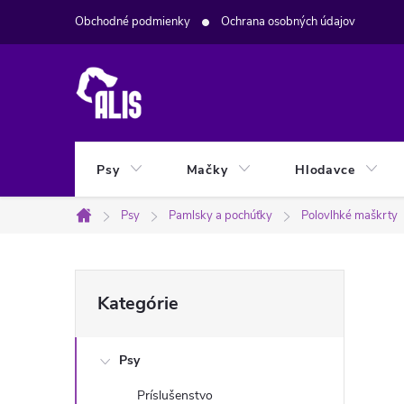
Prejsť
Obchodné podmienky
Ochrana osobných údajov
na
obsah
Psy
Mačky
Hlodavce
Psy
Pamlsky a pochúťky
Polovlhké maškrty
Domov
B
Preskočiť
Kategórie
kategórie
o
Psy
č
Príslušenstvo