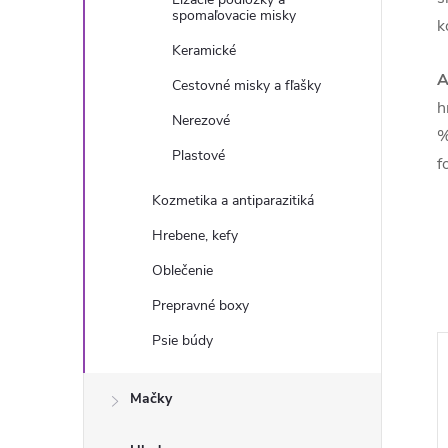
spomaľovacie misky
k
Keramické
A
Cestovné misky a fľašky
h
Nerezové
%
Plastové
f
Kozmetika a antiparazitiká
Hrebene, kefy
Oblečenie
Prepravné boxy
Psie búdy
Mačky