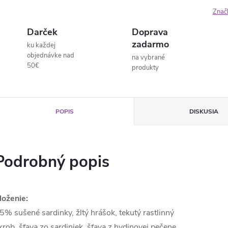
Znač
Darček
Doprava
zadarmo
ku každej
objednávke nad
na vybrané
50€
produkty
POPIS
DISKUSIA
Podrobný popis
loženie:
5% sušené sardinky, žltý hrášok, tekutý rastlinný
krob, šťava zo sardiniek, šťava z hydinovej pečene,