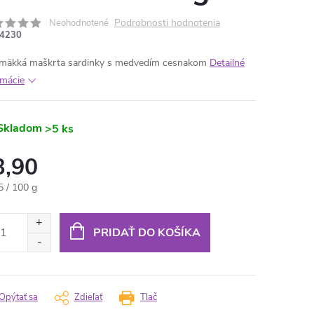
Podrobnosti hodnotenia
Neohodnotené
4230
mäkká maškrta sardinky s medvedím cesnakom
Detailné
rmácie
Skladom
>5 ks
3,90
otková
5 / 100 g
:
PRIDAŤ DO KOŠÍKA
Opýtať sa
Zdieľať
Tlač