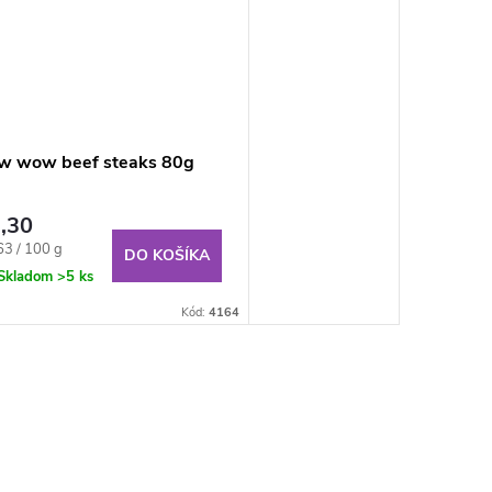
w wow beef steaks 80g
,30
notková
63 / 100 g
DO KOŠÍKA
:
Skladom
>5 ks
Kód:
4164