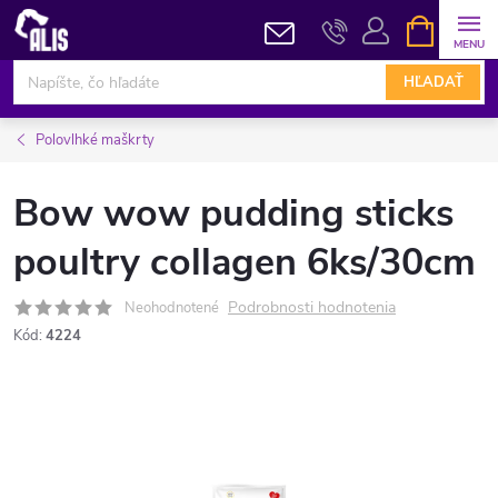
Prejsť
NÁKUPN
KOŠÍK
na
obsah
HĽADAŤ
Polovlhké maškrty
Bow wow pudding sticks
poultry collagen 6ks/30cm
Podrobnosti hodnotenia
Neohodnotené
Kód:
4224