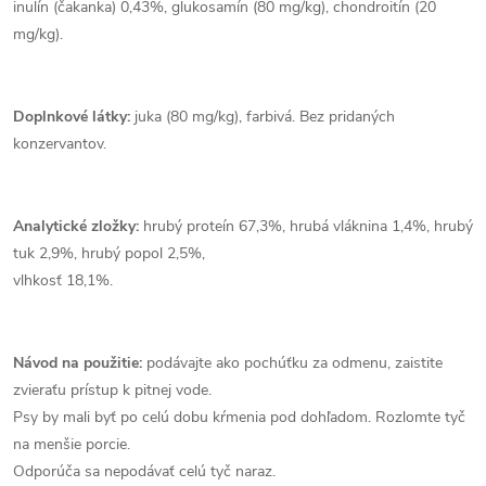
inulín (čakanka) 0,43%, glukosamín (80 mg/kg), chondroitín (20
mg/kg).
Doplnkové látky:
juka (80 mg/kg), farbivá. Bez pridaných
konzervantov.
Analytické zložky:
hrubý proteín 67,3%, hrubá vláknina 1,4%, hrubý
tuk 2,9%, hrubý popol 2,5%,
vlhkosť 18,1%.
Návod na použitie:
podávajte ako pochúťku za odmenu, zaistite
zvieraťu prístup k pitnej vode.
Psy by mali byť po celú dobu kŕmenia pod dohľadom. Rozlomte tyč
na menšie porcie.
Odporúča sa nepodávať celú tyč naraz.