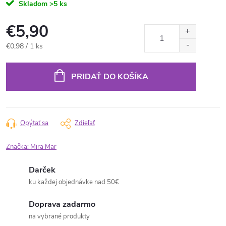
Skladom
>5 ks
€5,90
Jednotková
€0,98 / 1 ks
cena:
PRIDAŤ DO KOŠÍKA
Opýtať sa
Zdieľať
Značka:
Mira Mar
Darček
ku každej objednávke nad 50€
Doprava zadarmo
na vybrané produkty