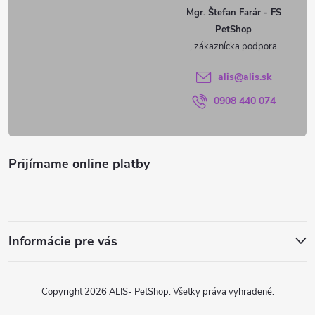
ä
Mgr. Štefan Farár - FS
PetShop
t
i
alis
@
alis.sk
0908 440 074
e
Prijímame online platby
Informácie pre vás
Copyright 2026
ALIS- PetShop
. Všetky práva vyhradené.