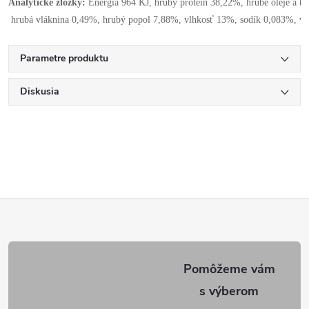
Analytické zložky:
 Energia 964 KJ, hrubý proteín 38,22%, hrubé oleje a t
 hrubá vláknina 0,49%, hrubý popol 7,88%, vlhkosť 13%, sodík 0,083%, vá
Parametre produktu
Diskusia
Z
á
p