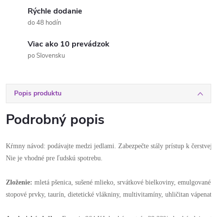
Rýchle dodanie
do 48 hodín
Viac ako 10 prevádzok
po Slovensku
Popis produktu
Podrobný popis
Kŕmny návod: podávajte medzi jedlami. Zabezpečte stály prístup k čerstvej p
Nie je vhodné pre ľudskú spotrebu.
Zloženie:
 mletá pšenica, sušené mlieko, srvátkové bielkoviny, emulgované tuk
stopové prvky, taurín, dietetické vlákniny, multivitamíny, uhličitan vápenatý,