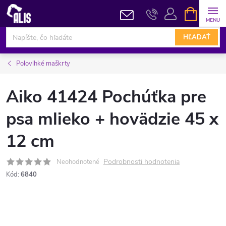
Prejsť
NÁKUPN
KOŠÍK
na
obsah
HĽADAŤ
Polovlhké maškrty
Aiko 41424 Pochúťka pre
psa mlieko + hovädzie 45 x
12 cm
Podrobnosti hodnotenia
Neohodnotené
Kód:
6840