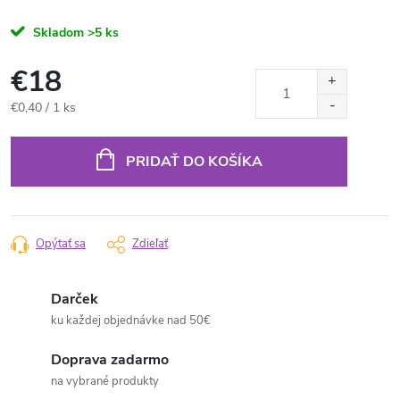
Skladom
>5 ks
€18
Jednotková
€0,40 / 1 ks
cena:
PRIDAŤ DO KOŠÍKA
Opýtať sa
Zdieľať
Darček
ku každej objednávke nad 50€
Doprava zadarmo
na vybrané produkty