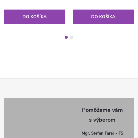
DO KOŠÍKA
DO KOŠÍKA
Z
á
p
ä
Mgr. Štefan Farár - FS