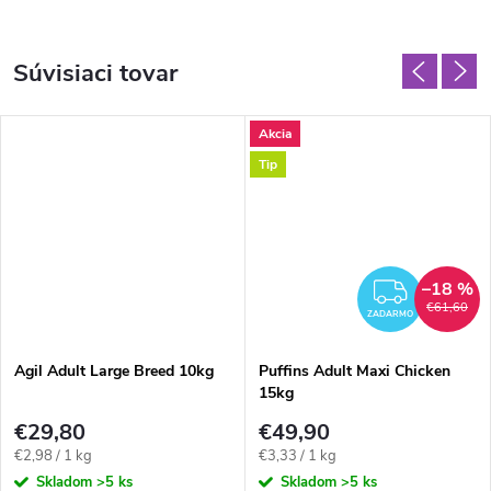
Súvisiaci tovar
Akcia
Tip
–18 %
ADARMO
ZADA
€61,60
ZADARMO
Agil Adult Large Breed 10kg
Puffins Adult Maxi Chicken
15kg
€29,80
€49,90
Jednotková
Jednotková
€2,98 / 1 kg
€3,33 / 1 kg
cena:
cena:
Skladom
>5 ks
Skladom
>5 ks