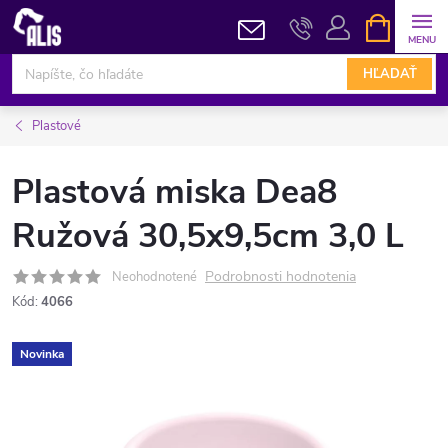
Prejsť
NÁKUPN
KOŠÍK
na
obsah
HĽADAŤ
Plastové
Plastová miska Dea8
Ružová 30,5x9,5cm 3,0 L
Podrobnosti hodnotenia
Neohodnotené
Kód:
4066
Novinka