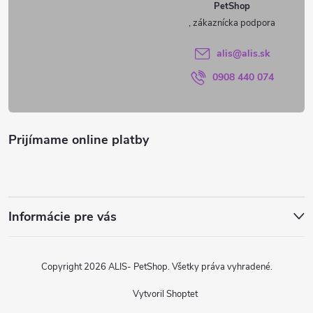
PetShop
t
i
alis
@
alis.sk
0908 440 074
e
Prijímame online platby
Informácie pre vás
Copyright 2026
ALIS- PetShop
. Všetky práva vyhradené.
Vytvoril Shoptet