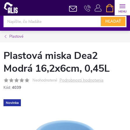
Prejsť
NÁKUPN
KOŠÍK
na
obsah
HĽADAŤ
Plastové
Plastová miska Dea2
Modrá 16,2x6cm, 0,45L
Podrobnosti hodnotenia
Neohodnotené
Kód:
4039
Novinka