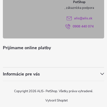
PetShop
t
i
alis
@
alis.sk
0908 440 074
e
Prijímame online platby
Informácie pre vás
Copyright 2026
ALIS- PetShop
. Všetky práva vyhradené.
Vytvoril Shoptet