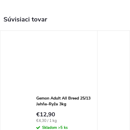
Súvisiaci tovar
Gemon Adult All Breed 25/13
Jahňa-Ryža 3kg
€12,90
Jednotková
€4,30 / 1 kg
cena:
Skladom
>5 ks