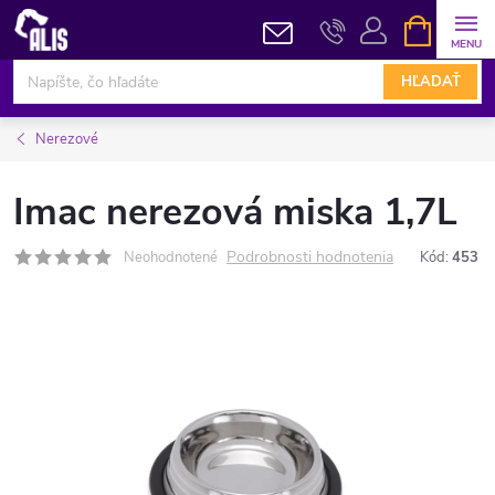
Prejsť
NÁKUPN
KOŠÍK
na
obsah
HĽADAŤ
Nerezové
Imac nerezová miska 1,7L
Podrobnosti hodnotenia
Neohodnotené
Kód:
453