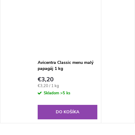
Avicentra Classic menu malý
papagáj 1 kg
€3,20
Jednotková
€3,20 / 1 kg
cena:
Skladom
>5 ks
DO KOŠÍKA