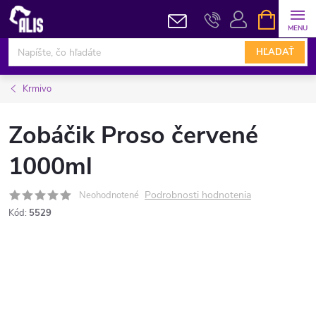
Prejsť
NÁKUPN
KOŠÍK
na
obsah
HĽADAŤ
Krmivo
Zobáčik Proso červené
1000ml
Podrobnosti hodnotenia
Neohodnotené
Kód:
5529