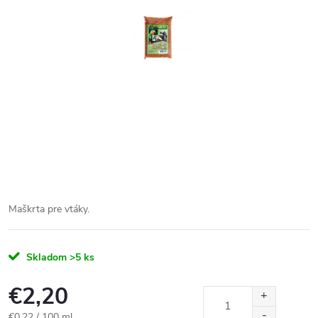
Maškrta pre vtáky.
Skladom
>5 ks
€2,20
Jednotková
€0,22 / 100 ml