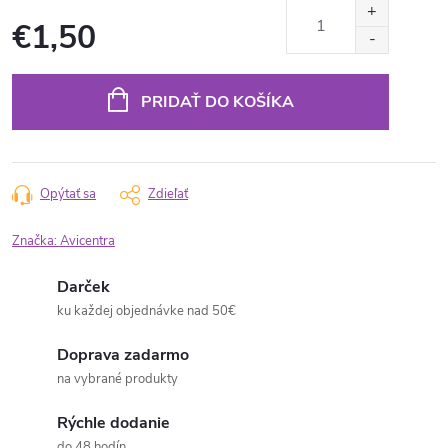
€1,50
Jednotková
cena:
PRIDAŤ DO KOŠÍKA
Opýtať sa
Zdieľať
Značka:
Avicentra
Darček
ku každej objednávke nad 50€
Doprava zadarmo
na vybrané produkty
Rýchle dodanie
do 48 hodín