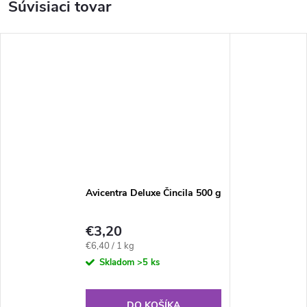
Súvisiaci tovar
Avicentra Deluxe Čincila 500 g
€3,20
Jednotková
€6,40 / 1 kg
cena:
Skladom
>5 ks
DO KOŠÍKA