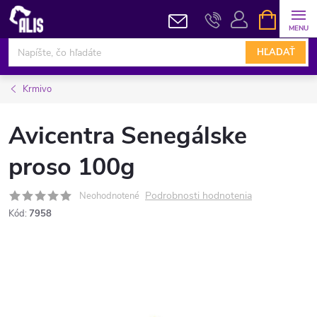
Prejsť
NÁKUPN
KOŠÍK
na
obsah
HĽADAŤ
Krmivo
Avicentra Senegálske
proso 100g
Podrobnosti hodnotenia
Neohodnotené
Kód:
7958