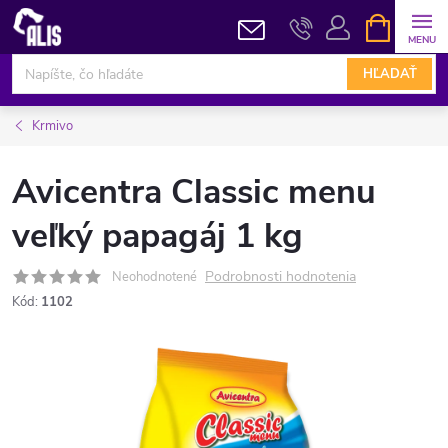
Prejsť
NÁKUPN
KOŠÍK
na
obsah
HĽADAŤ
Krmivo
Avicentra Classic menu
veľký papagáj 1 kg
Podrobnosti hodnotenia
Neohodnotené
Kód:
1102