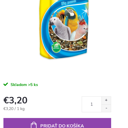
Skladom
>5 ks
€3,20
Jednotková
€3,20 / 1 kg
cena:
PRIDAŤ DO KOŠÍKA