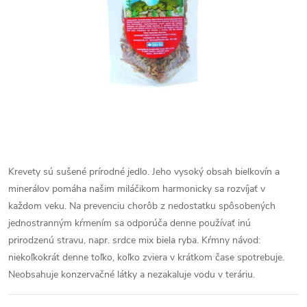
Krevety sú sušené prírodné jedlo. Jeho vysoký obsah bielkovín a
minerálov pomáha našim miláčikom harmonicky sa rozvíjať v
každom veku. Na prevenciu chorôb z nedostatku spôsobených
jednostranným kŕmením sa odporúča denne používať inú
prirodzenú stravu, napr. srdce mix biela ryba.
Kŕmny návod:
niekoľkokrát denne toľko, koľko zviera v krátkom čase spotrebuje.
Neobsahuje konzervačné látky a nezakaluje vodu v teráriu.