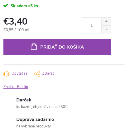
Skladom
>5 ks
€3,40
Jednotková
€0,85 / 100 ml
cena:
PRIDAŤ DO KOŠÍKA
Opýtať sa
Zdieľať
Značka:
Bio-lio
Darček
ku každej objednávke nad 50€
Doprava zadarmo
na vybrané produkty