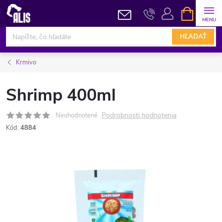
Prejsť
NÁKUPN
KOŠÍK
na
obsah
HĽADAŤ
Krmivo
Shrimp 400ml
Podrobnosti hodnotenia
Neohodnotené
Kód:
4884