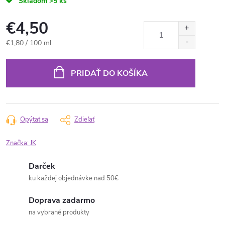
Skladom
>5 ks
€4,50
Jednotková
€1,80 / 100 ml
cena:
PRIDAŤ DO KOŠÍKA
Opýtať sa
Zdieľať
Značka:
JK
Darček
ku každej objednávke nad 50€
Doprava zadarmo
na vybrané produkty