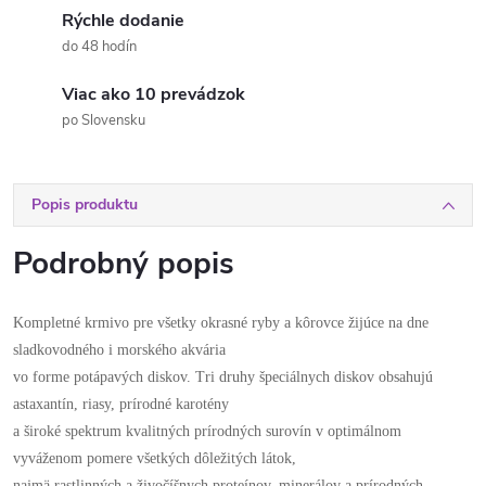
Rýchle dodanie
do 48 hodín
Viac ako 10 prevádzok
po Slovensku
Popis produktu
Podrobný popis
Kompletné krmivo pre všetky okrasné ryby a kôrovce žijúce na dne
sladkovodného i morského akvária
vo forme potápavých diskov. Tri druhy špeciálnych diskov obsahujú
astaxantín, riasy, prírodné karotény
a široké spektrum kvalitných prírodných surovín v optimálnom
vyváženom pomere všetkých dôležitých látok,
najmä rastlinných a živočíšnych proteínov, minerálov a prírodných