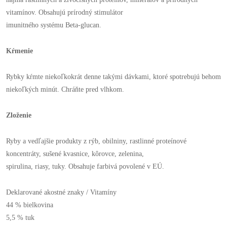
vitamínov. Obsahujú prírodný stimulátor
imunitného systému Beta-glucan.
Kŕmenie
Rybky kŕmte niekoľkokrát denne takými dávkami, ktoré spotrebujú behom
niekoľkých minút. Chráňte pred vlhkom.
Zloženie
Ryby a vedľajšie produkty z rýb, obilniny, rastlinné proteínové
koncentráty, sušené kvasnice, kôrovce, zelenina,
spirulina, riasy, tuky. Obsahuje farbivá povolené v EÚ.
Deklarované akostné znaky / Vitamíny
44 % bielkovina
5,5 % tuk