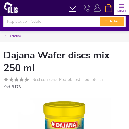
Prejsť
NÁKUPN
KOŠÍK
na
obsah
HĽADAŤ
Krmivo
Dajana Wafer discs mix
250 ml
Podrobnosti hodnotenia
Neohodnotené
Kód:
3173