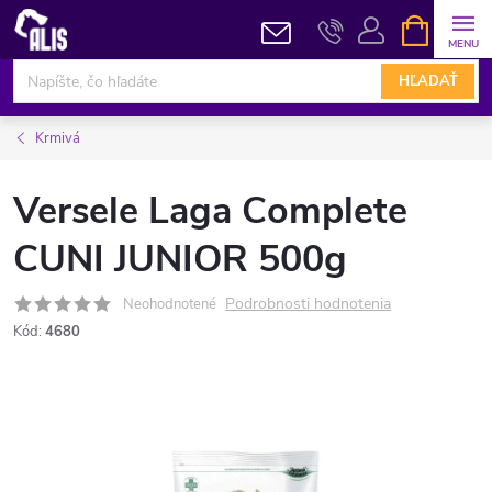
Prejsť
NÁKUPN
KOŠÍK
na
obsah
HĽADAŤ
Krmivá
Versele Laga Complete
CUNI JUNIOR 500g
Podrobnosti hodnotenia
Neohodnotené
Kód:
4680