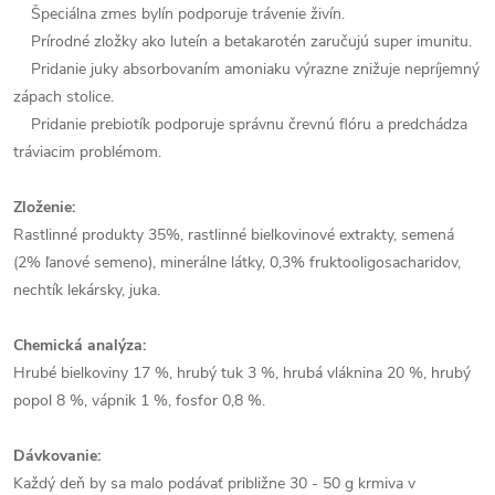
Špeciálna zmes bylín podporuje trávenie živín.
Prírodné zložky ako luteín a betakarotén zaručujú super imunitu.
Pridanie juky absorbovaním amoniaku výrazne znižuje nepríjemný
zápach stolice.
Pridanie prebiotík podporuje správnu črevnú flóru a predchádza
tráviacim problémom.
Zloženie:
Rastlinné produkty 35%, rastlinné bielkovinové extrakty, semená
(2% ľanové semeno), minerálne látky, 0,3% fruktooligosacharidov,
nechtík lekársky, juka.
Chemická analýza:
Hrubé bielkoviny 17 %, hrubý tuk 3 %, hrubá vláknina 20 %, hrubý
popol 8 %, vápnik 1 %, fosfor 0,8 %.
Dávkovanie:
Každý deň by sa malo podávať približne 30 - 50 g krmiva v