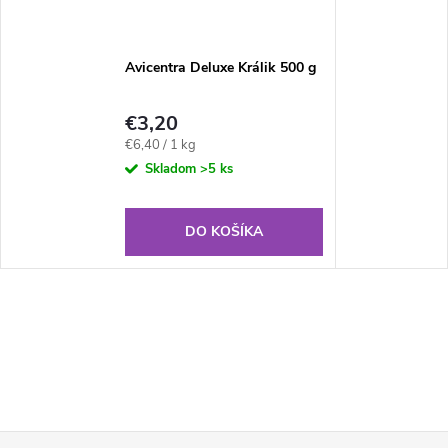
Avicentra Deluxe Králik 500 g
€3,20
Jednotková
€6,40 / 1 kg
cena:
Skladom
>5 ks
DO KOŠÍKA