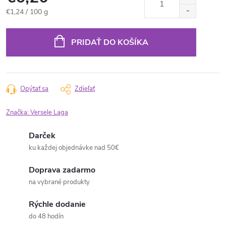
Jednotková
€1,24 / 100 g
cena:
PRIDAŤ DO KOŠÍKA
Opýtať sa
Zdieľať
Značka:
Versele Laga
Darček
ku každej objednávke nad 50€
Doprava zadarmo
na vybrané produkty
Rýchle dodanie
do 48 hodín