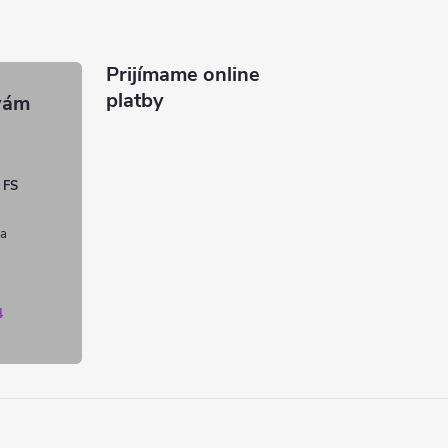
Prijímame online
platby
 FS
4