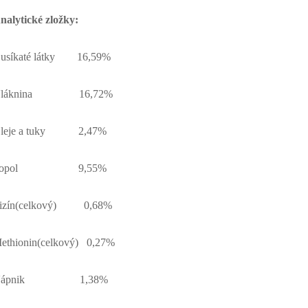
nalytické zložky:
usíkaté látky 16,59%
Vláknina 16,72%
leje a tuky 2,47%
Popol 9,55%
izín(celkový) 0,68%
ethionin(celkový) 0,27%
Vápnik 1,38%