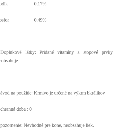
Sodík 0,17%
Fosfor 0,49%
oplnkové látky: Pridané vitamíny a stopové prvky
eobsahuje
ávod na použitie: Krmivo je určené na výkrm bkrálikov
chranná doba : 0
pozornenie: Nevhodné pre kone, neobsahuje liek.