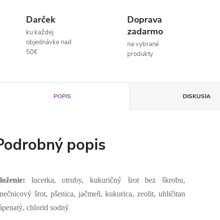
Darček
Doprava
zadarmo
ku každej
objednávke nad
na vybrané
50€
produkty
POPIS
DISKUSIA
Podrobný popis
loženie:
lucerka, otruby, kukuričný šrot bez škrobu,
lnečnicový šrot, pšenica, jačmeň, kukurica, zeolit, uhličitan
ápenatý, chlorid sodný