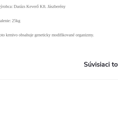
ýrobca: Darázs Keverő Kft. Jászberény
alenie: 25kg
oto krmivo obsahuje geneticky modifikované organizmy.
Súvisiaci t