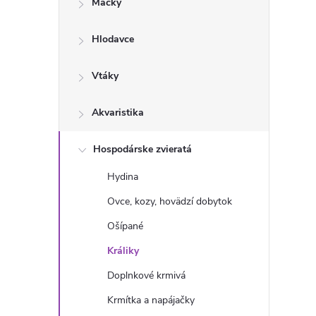
Mačky
n
Hlodavce
ý
p
Vtáky
a
Akvaristika
n
Hospodárske zvieratá
Hydina
e
Ovce, kozy, hovädzí dobytok
l
Ošípané
Králiky
Doplnkové krmivá
Krmítka a napájačky