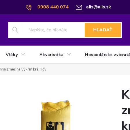
0908 440 074
alis@alis.sk
HĽADAŤ
Vtáky
Akvaristika
Hospodárske zvierat
mna zmes na výkrm králikov
K
z
k