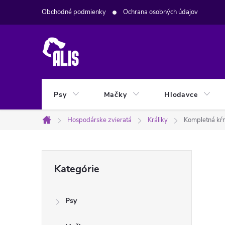
Prejsť
Obchodné podmienky
Ochrana osobných údajov
na
obsah
Psy
Mačky
Hlodavce
Hospodárske zvieratá
Králiky
Kompletná kŕ
Domov
B
Preskočiť
Kategórie
kategórie
o
Psy
č