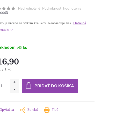
Podrobnosti hodnotenia
Neohodnotené
4443
Detailné
o je určené na výkrm králikov. Neobsahuje liek.
rmácie
Skladom
>5 ks
16,90
otková
8 / 1 kg
:
PRIDAŤ DO KOŠÍKA
Opýtať sa
Zdieľať
Tlač