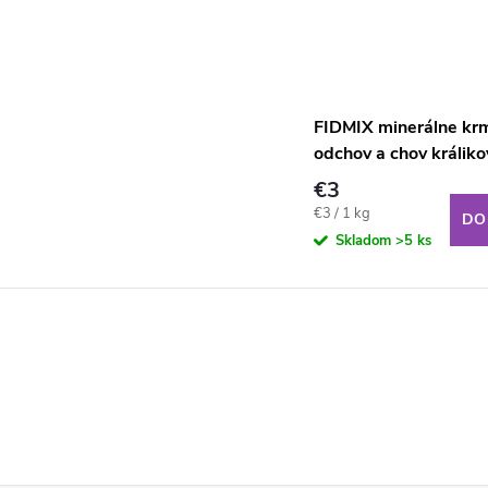
FIDMIX minerálne krm
odchov a chov králik
€3
Jednotková
€3 / 1 kg
DO
cena:
Skladom
>5 ks