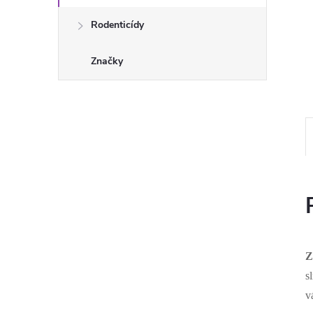
Rodenticídy
Značky
Z
s
v