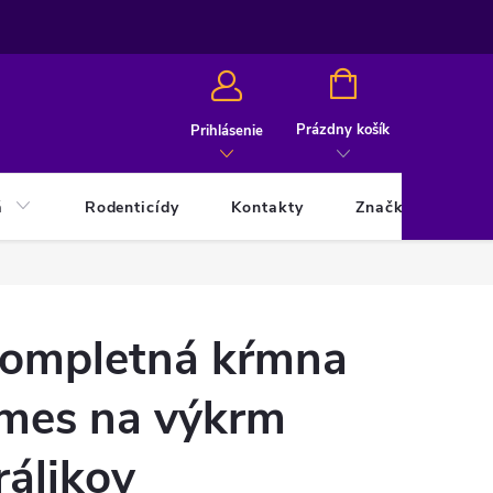
NÁKUPNÝ
KOŠÍK
Prázdny košík
Prihlásenie
á
Rodenticídy
Kontakty
Značky
ompletná kŕmna
mes na výkrm
rálikov