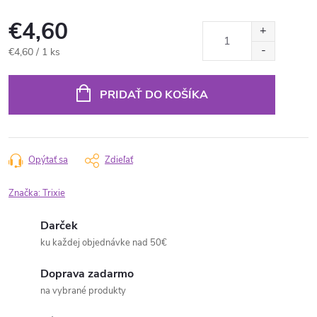
€4,60
Jednotková
€4,60 / 1 ks
cena:
PRIDAŤ DO KOŠÍKA
Opýtať sa
Zdieľať
Značka:
Trixie
Darček
ku každej objednávke nad 50€
Doprava zadarmo
na vybrané produkty