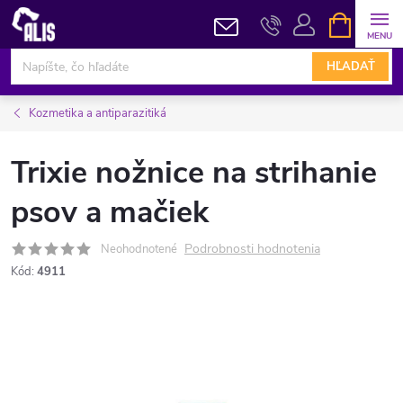
Prejsť
NÁKUPN
KOŠÍK
na
obsah
HĽADAŤ
Kozmetika a antiparazitiká
Trixie nožnice na strihanie
psov a mačiek
Podrobnosti hodnotenia
Neohodnotené
Kód:
4911