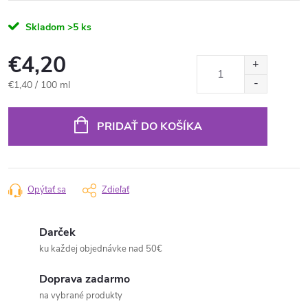
Skladom
>5 ks
€4,20
Jednotková
€1,40 / 100 ml
cena:
PRIDAŤ DO KOŠÍKA
Opýtať sa
Zdieľať
Darček
ku každej objednávke nad 50€
Doprava zadarmo
na vybrané produkty