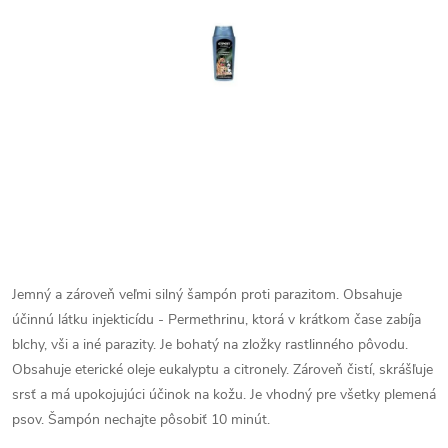
Jemný a zároveň veľmi silný šampón proti parazitom. Obsahuje
účinnú látku injekticídu - Permethrinu, ktorá v krátkom čase zabíja
blchy, vši a iné parazity. Je bohatý na zložky rastlinného pôvodu.
Obsahuje eterické oleje eukalyptu a citronely. Zároveň čistí, skrášľuje
srsť a má upokojujúci účinok na kožu. Je vhodný pre všetky plemená
psov. Šampón nechajte pôsobiť 10 minút.