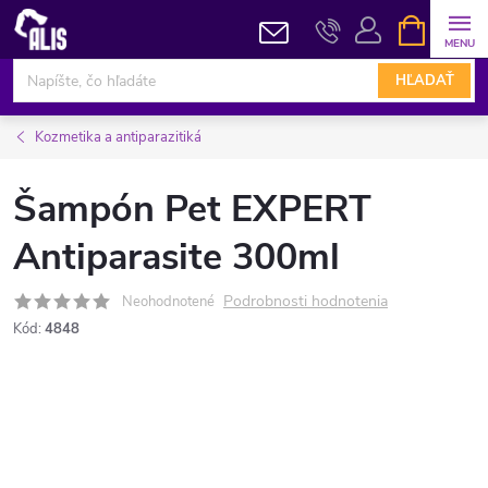
Prejsť
NÁKUPN
KOŠÍK
na
obsah
HĽADAŤ
Kozmetika a antiparazitiká
Šampón Pet EXPERT
Antiparasite 300ml
Podrobnosti hodnotenia
Neohodnotené
Kód:
4848