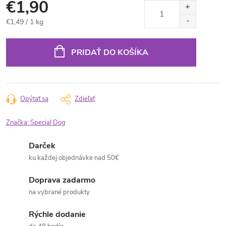
€1,90
Jednotková
€1,49 / 1 kg
cena:
PRIDAŤ DO KOŠÍKA
Opýtať sa
Zdieľať
Značka:
Special Dog
Darček
ku každej objednávke nad 50€
Doprava zadarmo
na vybrané produkty
Rýchle dodanie