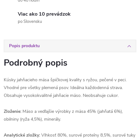
do 48 hodín
Viac ako 10 prevádzok
po Slovensku
Popis produktu
Podrobný popis
Kúsky jahňacieho mäsa špičkovej kvality s ryžou, pečené v peci.
Vhodné pre všetky plemená psov. Ideálna každodenná strava.
Obsahuje vysokokvalitné jahňacie mäso. Neobsahuje cukor.
Zloženie:
Mäso a vedľajšie výrobky z mäsa 45% (jahňatá 6%),
obilniny (ryža 4,5%), minerály.
Analytické zložky:
Vlhkosť 80%, surové proteíny 8,5%, surové tuky