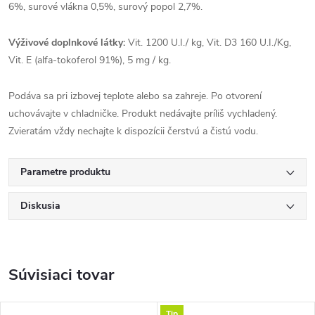
6%, surové vlákna 0,5%, surový popol 2,7%.
Výživové doplnkové látky:
Vit. 1200 U.I./ kg, Vit. D3 160 U.I./Kg,
Vit. E (alfa-tokoferol 91%), 5 mg / kg.
Podáva sa pri izbovej teplote alebo sa zahreje. Po otvorení
uchovávajte v chladničke. Produkt nedávajte príliš vychladený.
Zvieratám vždy nechajte k dispozícii čerstvú a čistú vodu.
Parametre produktu
Diskusia
Súvisiaci tovar
Tip