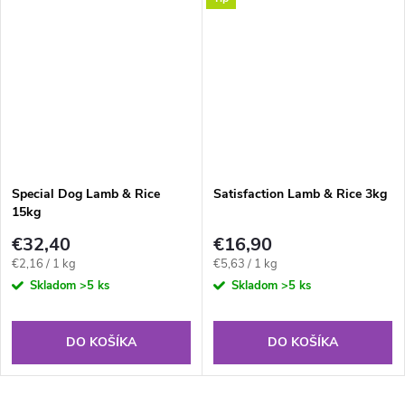
Special Dog Lamb & Rice
Satisfaction Lamb & Rice 3kg
15kg
€32,40
€16,90
Jednotková
Jednotková
€2,16 / 1 kg
€5,63 / 1 kg
cena:
cena:
Skladom
>5 ks
Skladom
>5 ks
DO KOŠÍKA
DO KOŠÍKA