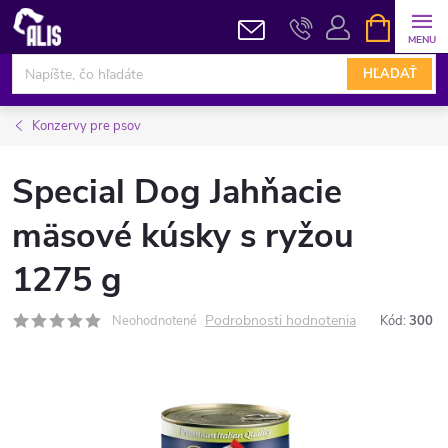
Prejsť
NÁKUPN
KOŠÍK
na
obsah
HĽADAŤ
Konzervy pre psov
Special Dog Jahňacie
mäsové kúsky s ryžou
1275 g
Podrobnosti hodnotenia
Neohodnotené
Kód:
300