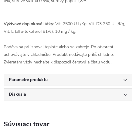
6%, surové vlákna 0,5%, surový popol 1,8%.
Výživové doplnkové látky:
Vit. 2500 U.I./Kg, Vit. D3 250 U.I./Kg,
Vit. E (alfa-tokoferol 91%), 10 mg / kg.
Podáva sa pri izbovej teplote alebo sa zahreje. Po otvorení
uchovávajte v chladničke. Produkt nedávajte príliš chladno.
Zvieratám vždy nechajte k dispozícii čerstvú a čistú vodu.
Parametre produktu
Diskusia
Súvisiaci tovar