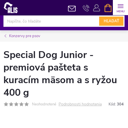
Prejsť
NÁKUPN
KOŠÍK
na
obsah
HĽADAŤ
Konzervy pre psov
Special Dog Junior -
premiová pašteta s
kuracím mäsom a s ryžou
400 g
Podrobnosti hodnotenia
Neohodnotené
Kód:
304