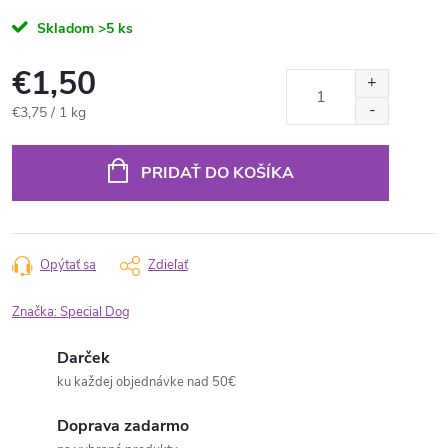
Skladom
>5 ks
€1,50
Jednotková
€3,75 / 1 kg
cena:
PRIDAŤ DO KOŠÍKA
Opýtať sa
Zdieľať
Značka:
Special Dog
Darček
ku každej objednávke nad 50€
Doprava zadarmo