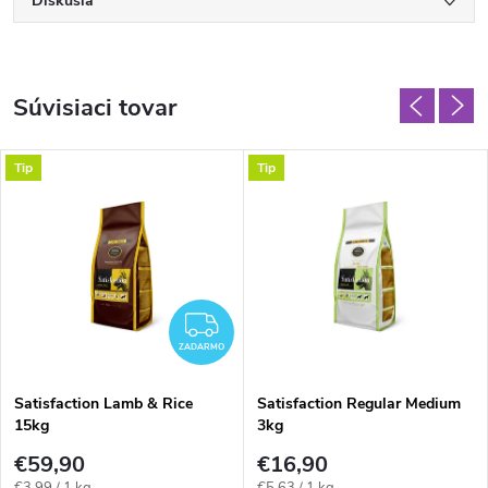
Diskusia
Súvisiaci tovar
Tip
Tip
ZADARMO
ZADARMO
Satisfaction Lamb & Rice
Satisfaction Regular Medium
15kg
3kg
€59,90
€16,90
Jednotková
Jednotková
€3,99 / 1 kg
€5,63 / 1 kg