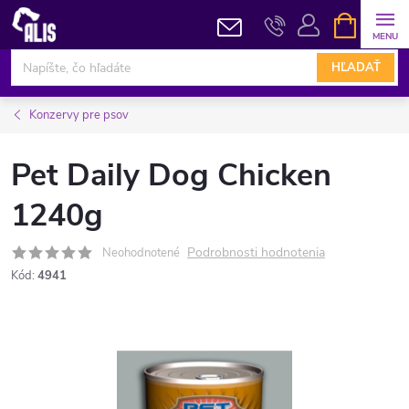
Prejsť
NÁKUPN
KOŠÍK
na
obsah
HĽADAŤ
Konzervy pre psov
Pet Daily Dog Chicken
1240g
Podrobnosti hodnotenia
Neohodnotené
Kód:
4941