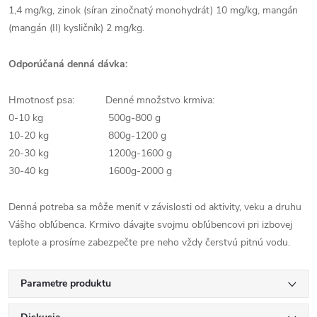
1,4 mg/kg, zinok (síran zinočnatý monohydrát) 10 mg/kg, mangán
(mangán (II) kysličník) 2 mg/kg.
Odporúčaná denná dávka:
Hmotnosť psa: Denné množstvo krmiva:
0-10 kg 500g-800 g
10-20 kg 800g-1200 g
20-30 kg 1200g-1600 g
30-40 kg 1600g-2000 g
Denná potreba sa môže meniť v závislosti od aktivity, veku a druhu
Vášho obľúbenca. Krmivo dávajte svojmu obľúbencovi pri izbovej
teplote a prosíme zabezpečte pre neho vždy čerstvú pitnú vodu.
Parametre produktu