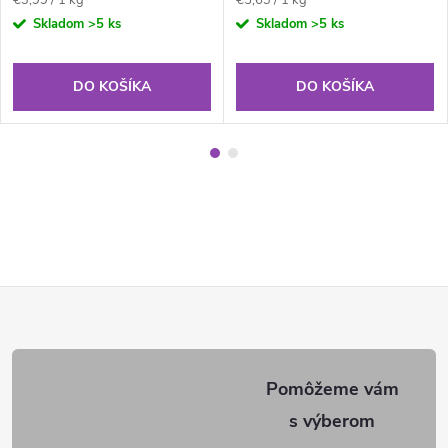
cena:
cena:
Skladom
>5 ks
Skladom
>5 ks
DO KOŠÍKA
DO KOŠÍKA
Z
á
p