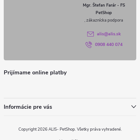
ä
Mgr. Štefan Farár - FS
PetShop
t
i
alis
@
alis.sk
0908 440 074
e
Prijímame online platby
Informácie pre vás
Copyright 2026
ALIS- PetShop
. Všetky práva vyhradené.