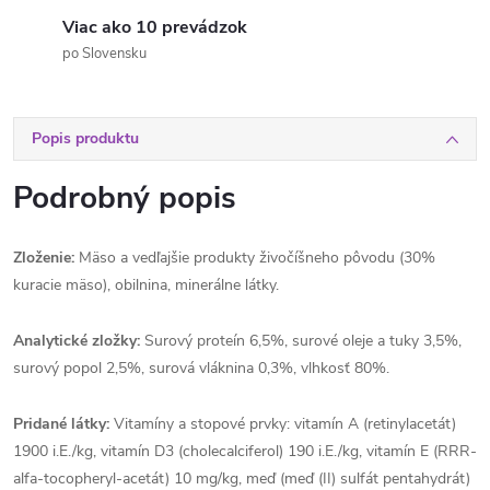
Viac ako 10 prevádzok
po Slovensku
Popis produktu
Podrobný popis
Zloženie:
Mäso a vedľajšie produkty živočíšneho pôvodu (30%
kuracie mäso), obilnina, minerálne látky.
Analytické zložky:
Surový proteín 6,5%, surové oleje a tuky 3,5%,
surový popol 2,5%, surová vláknina 0,3%, vlhkosť 80%.
Pridané látky:
Vitamíny a stopové prvky: vitamín A (retinylacetát)
1900 i.E./kg, vitamín D3 (cholecalciferol) 190 i.E./kg, vitamín E (RRR-
alfa-tocopheryl-acetát) 10 mg/kg, meď (meď (II) sulfát pentahydrát)