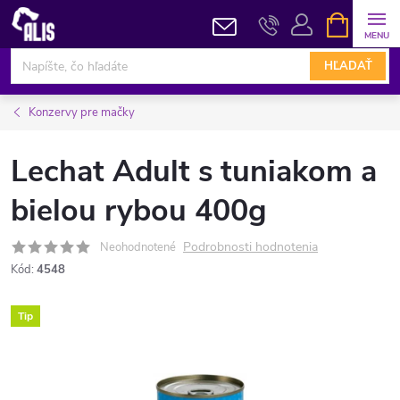
Prejsť
NÁKUPN
KOŠÍK
na
obsah
HĽADAŤ
Konzervy pre mačky
Lechat Adult s tuniakom a
bielou rybou 400g
Podrobnosti hodnotenia
Neohodnotené
Kód:
4548
Tip