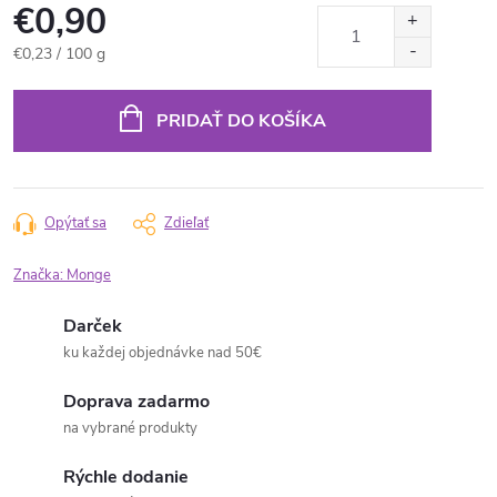
€0,90
Jednotková
€0,23 / 100 g
cena:
PRIDAŤ DO KOŠÍKA
Opýtať sa
Zdieľať
Značka:
Monge
Darček
ku každej objednávke nad 50€
Doprava zadarmo
na vybrané produkty
Rýchle dodanie