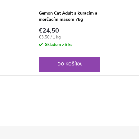
Gemon Cat Adult s kuracím a
morčacím mäsom 7kg
€24,50
Jednotková
€3,50 / 1 kg
cena:
Skladom
>5 ks
DO KOŠÍKA
Z