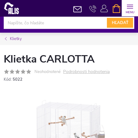
Prejsť
NÁKUPN
KOŠÍK
na
obsah
HĽADAŤ
Klietky
Klietka CARLOTTA
Podrobnosti hodnotenia
Neohodnotené
Kód:
5022