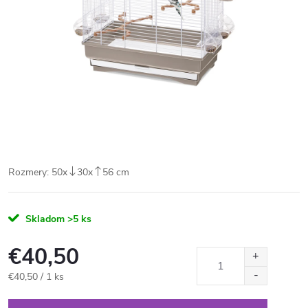
Rozmery:
50x
30x
56 cm
Skladom
>5 ks
€40,50
Jednotková
€40,50 / 1 ks
cena: