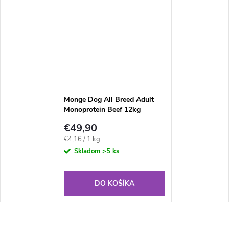
Monge Dog All Breed Adult
Monoprotein Beef 12kg
€49,90
Jednotková
€4,16 / 1 kg
cena:
Skladom
>5 ks
DO KOŠÍKA