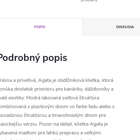
produkty
POPIS
DISKUSIA
Podrobný popis
rásna a prívetivá, Agata je obdĺžniková klietka, ktorá
onúka dostatok priestoru pre kanáriky, dážďovníky a
alé exotiky. Modrá lakovaná sieťová štruktúra
ombinovaná s plastovým dnom vo farbe ľadu alebo s
osadznou štruktúrou a tmavohnedým dnom pre
lasickejšiu verziu. Pozor na detail, klietka Agata je
ybavená madlom pre ľahkú prepravu a veľkými