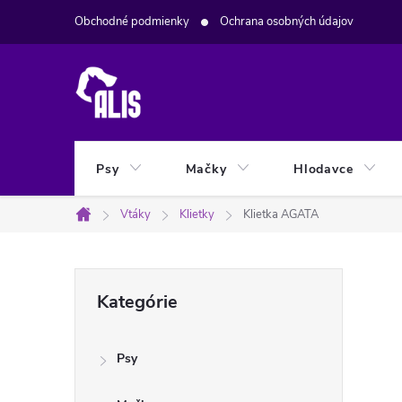
Prejsť
Obchodné podmienky
Ochrana osobných údajov
na
obsah
Psy
Mačky
Hlodavce
Vtáky
Klietky
Klietka AGATA
Domov
B
Preskočiť
Kategórie
kategórie
o
Psy
č