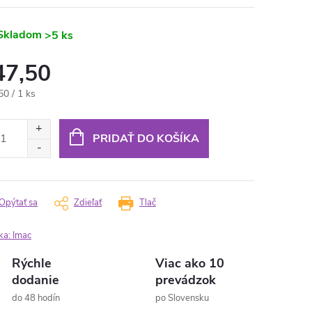
Skladom
>5 ks
47,50
otková
50 / 1 ks
:
PRIDAŤ DO KOŠÍKA
Opýtať sa
Zdieľať
Tlač
ka:
Imac
Rýchle
Viac ako 10
dodanie
prevádzok
do 48 hodín
po Slovensku