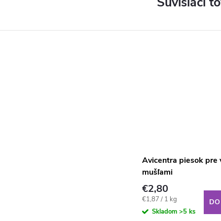
Súvisiaci t
Avicentra piesok pre 
mušľami
€2,80
Jednotková
€1,87 / 1 kg
DO
cena:
Skladom
>5 ks