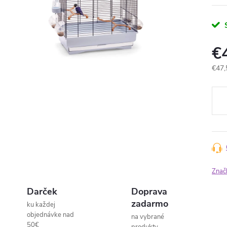
€
Jedn
€47,
cena
Znač
Darček
Doprava
zadarmo
ku každej
objednávke nad
na vybrané
50€