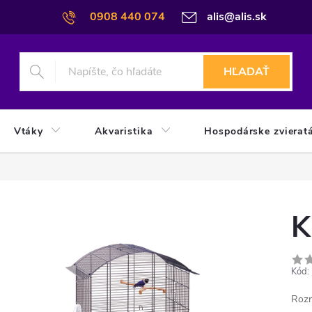
0908 440 074
alis@alis.sk
HĽADAŤ
Vtáky
Akvaristika
Hospodárske zvierat
K
Kód:
Roz