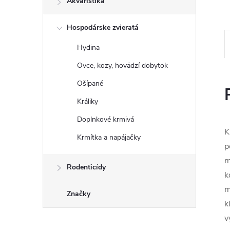
Akvaristika
Hospodárske zvieratá
Hydina
Ovce, kozy, hovädzí dobytok
Ošípané
Králiky
Doplnkové krmivá
K
Krmítka a napájačky
p
m
Rodenticídy
k
m
Značky
k
v