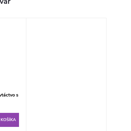
ovar
vtáctvo s
 KOŠÍKA