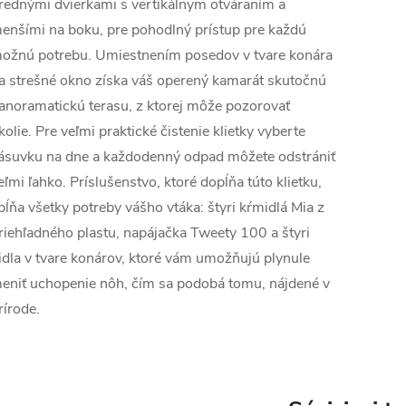
rednými dvierkami s vertikálnym otváraním a
enšími na boku, pre pohodlný prístup pre každú
ožnú potrebu. Umiestnením posedov v tvare konára
a strešné okno získa váš operený kamarát skutočnú
anoramatickú terasu, z ktorej môže pozorovať
kolie. Pre veľmi praktické čistenie klietky vyberte
ásuvku na dne a každodenný odpad môžete odstrániť
eľmi ľahko. Príslušenstvo, ktoré dopĺňa túto klietku,
pĺňa všetky potreby vášho vtáka: štyri kŕmidlá Mia z
riehľadného plastu, napájačka Tweety 100 a štyri
idla v tvare konárov, ktoré vám umožňujú plynule
eniť uchopenie nôh, čím sa podobá tomu, nájdené v
rírode.