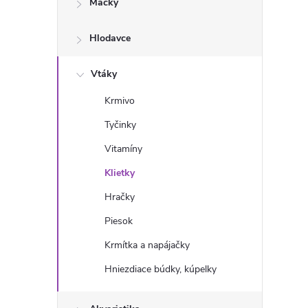
Mačky
n
Hlodavce
ý
p
Vtáky
Krmivo
a
Tyčinky
n
Vitamíny
Klietky
e
Hračky
l
Piesok
Krmítka a napájačky
Hniezdiace búdky, kúpelky