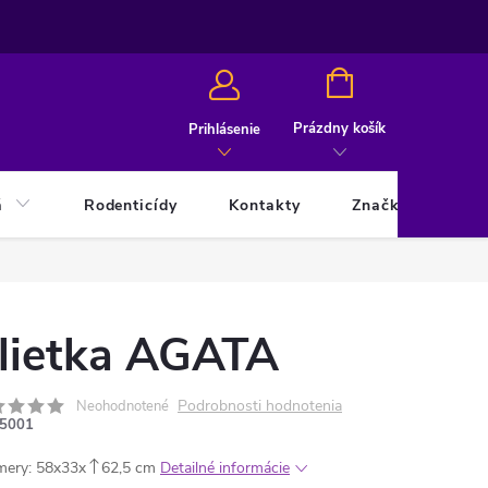
NÁKUPNÝ
KOŠÍK
Prázdny košík
Prihlásenie
á
Rodenticídy
Kontakty
Značky
lietka AGATA
Podrobnosti hodnotenia
Neohodnotené
5001
mery:
58x
33x
62,5 cm
Detailné informácie